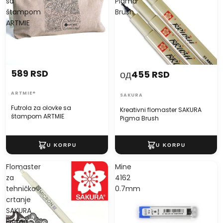
sa
Pigma
štampom
Brush
ARTMIE
589 RSD
од
455 RSD
ARTMIE®
SAKURA
Futrola za olovke sa
Kreativni flomaster SAKURA
štampom ARTMIE
Pigma Brush
Flomaster
Mine
za
4162
tehničko
0.7mm
crtanje
SAKURA
Pigma