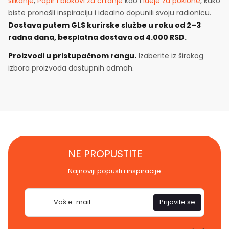
slikanje
,
Papir i blokovi za crtanje
kao i
Ideje za poklone
, kako
biste pronašli inspiraciju i idealno dopunili svoju radionicu.
Dostava putem GLS kurirske službe u roku od 2–3
radna dana, besplatna dostava od 4.000 RSD.
Proizvodi u pristupačnom rangu.
Izaberite iz širokog
izbora proizvoda dostupnih odmah.
NE PROPUSTITE
Najnoviji popusti i inspiracije
E-
Prijavite se
pošta