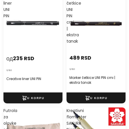
liner
četkice
UNI
UNI
PIN
PIN
crni
|
ekstra
tanak
489 RSD
од
235 RSD
UNI
UNI
Marker četkice UNI PIN crni |
Creative liner UNI PIN
ekstra tanak
Futrola
Kreativni
za
flomaster
olovke
SAKURA