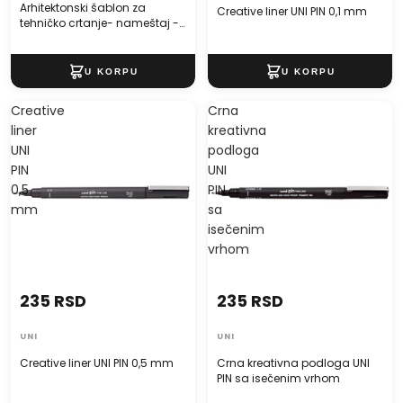
Arhitektonski šablon za
Creative liner UNI PIN 0,1 mm
tehničko crtanje- nameštaj -
1:100
Creative
Crna
liner
kreativna
UNI
podloga
PIN
UNI
0,5
PIN
mm
sa
isečenim
vrhom
235 RSD
235 RSD
UNI
UNI
Creative liner UNI PIN 0,5 mm
Crna kreativna podloga UNI
PIN sa isečenim vrhom