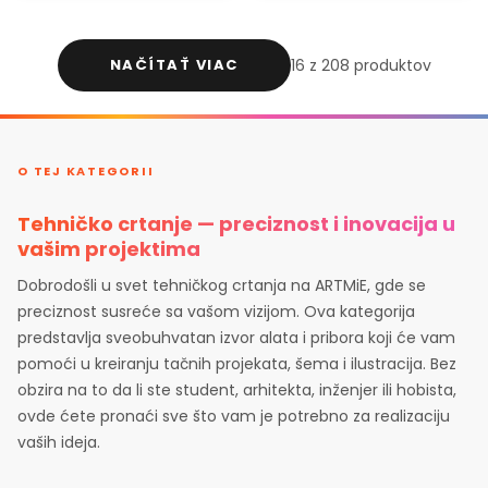
NAČÍTAŤ VIAC
16 z 208 produktov
O TEJ KATEGORII
Tehničko crtanje — preciznost i inovacija u
vašim projektima
Dobrodošli u svet tehničkog crtanja na ARTMiE, gde se
preciznost susreće sa vašom vizijom. Ova kategorija
predstavlja sveobuhvatan izvor alata i pribora koji će vam
pomoći u kreiranju tačnih projekata, šema i ilustracija. Bez
obzira na to da li ste student, arhitekta, inženjer ili hobista,
ovde ćete pronaći sve što vam je potrebno za realizaciju
vaših ideja.