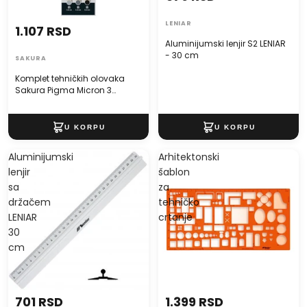
LENIAR
1.107 RSD
Aluminijumski lenjir S2 LENIAR
- 30 cm
SAKURA
Komplet tehničkih olovaka
Sakura Pigma Micron 3
fineliners
Aluminijumski
Arhitektonski
lenjir
šablon
sa
za
držačem
tehničko
LENIAR
crtanje
30
cm
701 RSD
1.399 RSD