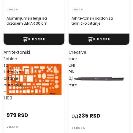
LENIAR
LENIAR
Aluminijumski lenjir sa
Arhitektonski šablon za
držačem LENIAR 30 cm
tehničko crtanje
Arhitektonski
Creative
šablon
liner
za
UNI
tehničko
PIN
crtanje-
0,1
nameštaj
mm
-
1:100
979 RSD
од
235 RSD
LENIAR
SAKURA