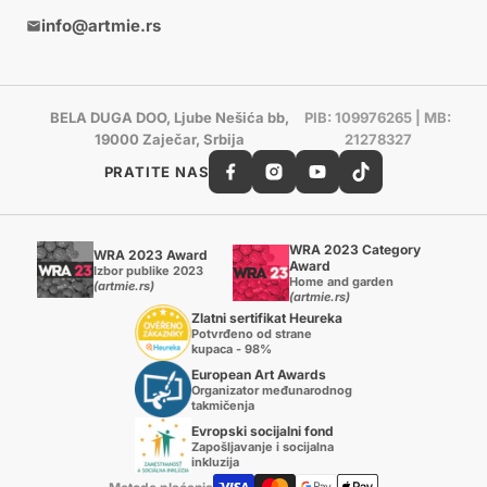
info@artmie.rs
BELA DUGA DOO, Ljube Nešića bb,
PIB: 109976265 | MB:
19000 Zaječar, Srbija
21278327
PRATITE NAS
WRA 2023 Category
WRA 2023 Award
Award
Izbor publike 2023
Home and garden
(artmie.rs)
(artmie.rs)
Zlatni sertifikat Heureka
Potvrđeno od strane
kupaca - 98%
European Art Awards
Organizator međunarodnog
takmičenja
Evropski socijalni fond
Zapošljavanje i socijalna
inkluzija