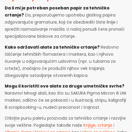
Da li mi je potreban poseban papir za tehničko
crtanje?
Da, preporučujemo upotrebu glatkog papira
odgovarajuće gramature, koji će obezbediti čiste linije i
sprečiti razmazivanje mastila. U našoj ponudi ćete pronaći
specijalizovane blokove za crtanje.
Kako održavati alate za tehničko crtanje?
Redovno
čišćenje tehničkih flomastera i markera, kao i njihovo
čuvanje u odgovarajućim uslovima (npr. u tubama za
crteže), značajno će produžiti njihov vek trajanja.
Izbegavajte ostavljanje otvorenih kapica.
Mogu li koristiti ove alate za druge umetničke svrhe?
Naravno! Mnogi alati, kao što su SAKURA Pigma Micron ili UNI
markeri, odlično će se pokazati i u ilustraciji, stripu, kaligrafiji
ili scrapbooking-u, nudeći preciznost i trajnost.
Otkrijte punu paletu proizvoda za tehničko crtanje i razvijte
svoje veštine. Pogledajte takođe naše
Knjige, crtanje i