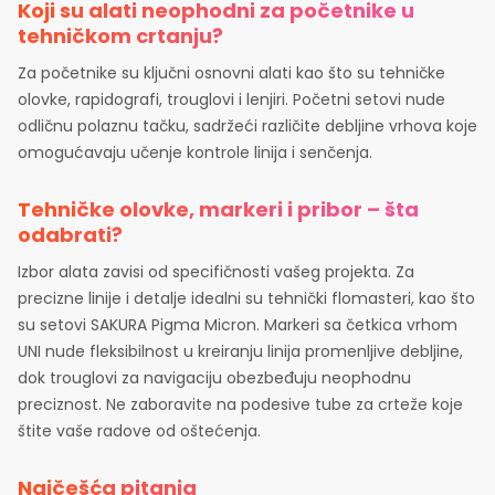
Koji su alati neophodni za početnike u
tehničkom crtanju?
Za početnike su ključni osnovni alati kao što su tehničke
olovke, rapidografi, trouglovi i lenjiri. Početni setovi nude
odličnu polaznu tačku, sadržeći različite debljine vrhova koje
omogućavaju učenje kontrole linija i senčenja.
Tehničke olovke, markeri i pribor – šta
odabrati?
Izbor alata zavisi od specifičnosti vašeg projekta. Za
precizne linije i detalje idealni su tehnički flomasteri, kao što
su setovi SAKURA Pigma Micron. Markeri sa četkica vrhom
UNI nude fleksibilnost u kreiranju linija promenljive debljine,
dok trouglovi za navigaciju obezbeđuju neophodnu
preciznost. Ne zaboravite na podesive tube za crteže koje
štite vaše radove od oštećenja.
Najčešća pitanja