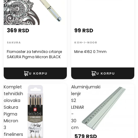
Micron
BLACK
369 RSD
99 RSD
SAKURA
KOH-I-NOOR
Flomaster za tehničko crtanje
Mine 4162 0.7mm
SAKURA Pigma Micron BLACK
Komplet
Aluminijumski
tehničkih
lenjir
olovaka
S2
Sakura
LENIAR
Pigma
-
Micron
30
3
cm
fineliners
579 RSD