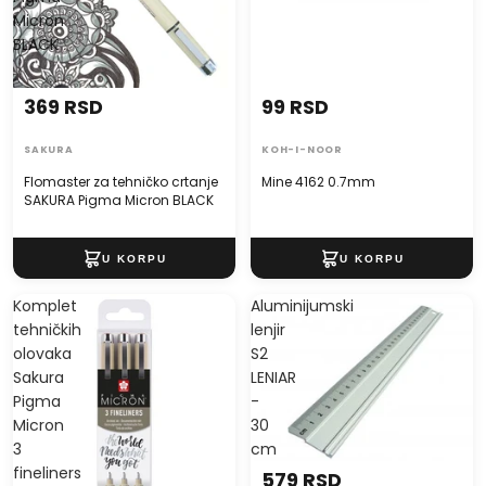
Micron
BLACK
369 RSD
99 RSD
SAKURA
KOH-I-NOOR
Flomaster za tehničko crtanje
Mine 4162 0.7mm
SAKURA Pigma Micron BLACK
Komplet
Aluminijumski
tehničkih
lenjir
olovaka
S2
Sakura
LENIAR
Pigma
-
Micron
30
3
cm
fineliners
579 RSD