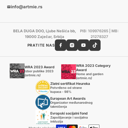
info@artmie.rs
BELA DUGA DOO, Ljube Nešića bb,
PIB: 109976265 | MB:
19000 Zaječar, Srbija
21278327
PRATITE NAS
WRA 2023 Category
WRA 2023 Award
Award
Izbor publike 2023
Home and garden
(artmie.rs)
(artmie.rs)
Zlatni sertifikat Heureka
Potvrđeno od strane
kupaca - 98%
European Art Awards
Organizator međunarodnog
takmičenja
Evropski socijalni fond
Zapošljavanje i socijalna
inkluzija