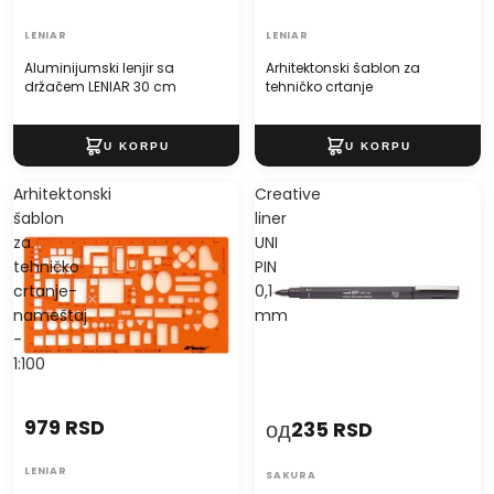
LENIAR
LENIAR
Aluminijumski lenjir sa
Arhitektonski šablon za
držačem LENIAR 30 cm
tehničko crtanje
Arhitektonski
Creative
šablon
liner
za
UNI
tehničko
PIN
crtanje-
0,1
nameštaj
mm
-
1:100
979 RSD
од
235 RSD
LENIAR
SAKURA