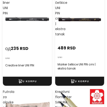
liner
četkice
UNI
UNI
PIN
PIN
crni
|
ekstra
tanak
489 RSD
од
235 RSD
UNI
UNI
Marker četkice UNI PIN crni |
Creative liner UNI PIN
ekstra tanak
Futrola
Kreativni
za
flomaster
olovke
SAKURA