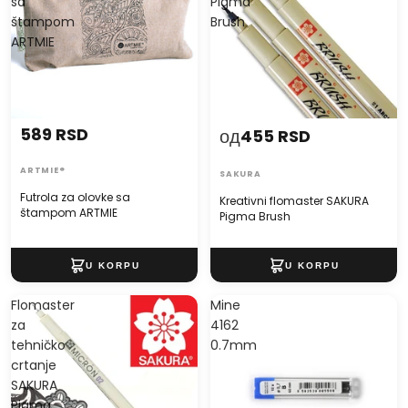
sa
Pigma
štampom
Brush
ARTMIE
589 RSD
од
455 RSD
ARTMIE®
SAKURA
Futrola za olovke sa
Kreativni flomaster SAKURA
štampom ARTMIE
Pigma Brush
Flomaster
Mine
za
4162
tehničko
0.7mm
crtanje
SAKURA
Pigma