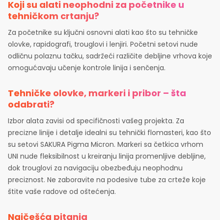
Koji su alati neophodni za početnike u
tehničkom crtanju?
Za početnike su ključni osnovni alati kao što su tehničke
olovke, rapidografi, trouglovi i lenjiri. Početni setovi nude
odličnu polaznu tačku, sadržeći različite debljine vrhova koje
omogućavaju učenje kontrole linija i senčenja.
Tehničke olovke, markeri i pribor – šta
odabrati?
Izbor alata zavisi od specifičnosti vašeg projekta. Za
precizne linije i detalje idealni su tehnički flomasteri, kao što
su setovi SAKURA Pigma Micron. Markeri sa četkica vrhom
UNI nude fleksibilnost u kreiranju linija promenljive debljine,
dok trouglovi za navigaciju obezbeđuju neophodnu
preciznost. Ne zaboravite na podesive tube za crteže koje
štite vaše radove od oštećenja.
Najčešća pitanja