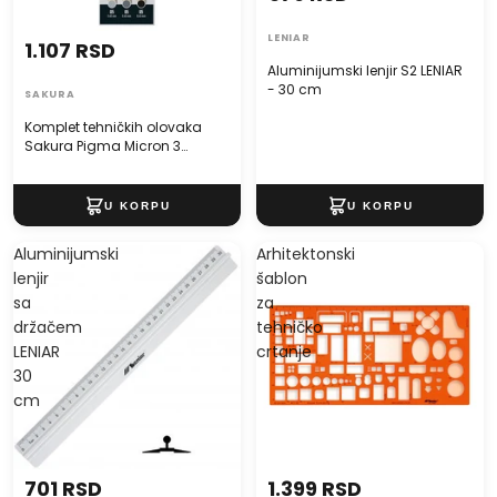
LENIAR
1.107 RSD
Aluminijumski lenjir S2 LENIAR
- 30 cm
SAKURA
Komplet tehničkih olovaka
Sakura Pigma Micron 3
fineliners
Aluminijumski
Arhitektonski
lenjir
šablon
sa
za
držačem
tehničko
LENIAR
crtanje
30
cm
701 RSD
1.399 RSD