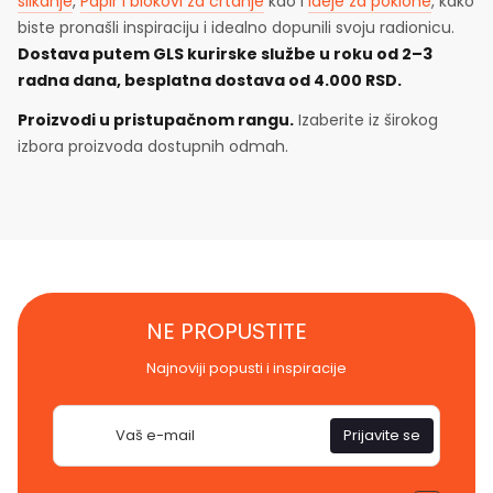
slikanje
,
Papir i blokovi za crtanje
kao i
Ideje za poklone
, kako
biste pronašli inspiraciju i idealno dopunili svoju radionicu.
Dostava putem GLS kurirske službe u roku od 2–3
radna dana, besplatna dostava od 4.000 RSD.
Proizvodi u pristupačnom rangu.
Izaberite iz širokog
izbora proizvoda dostupnih odmah.
NE PROPUSTITE
Najnoviji popusti i inspiracije
E-
Prijavite se
pošta