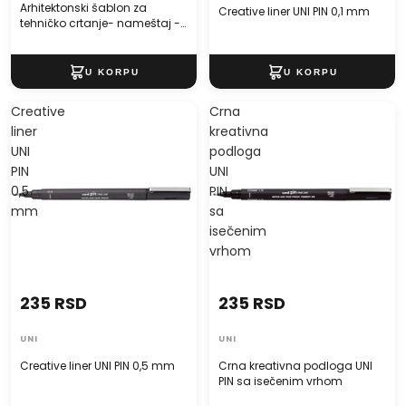
Arhitektonski šablon za
Creative liner UNI PIN 0,1 mm
tehničko crtanje- nameštaj -
1:100
Creative
Crna
liner
kreativna
UNI
podloga
PIN
UNI
0,5
PIN
mm
sa
isečenim
vrhom
235 RSD
235 RSD
UNI
UNI
Creative liner UNI PIN 0,5 mm
Crna kreativna podloga UNI
PIN sa isečenim vrhom