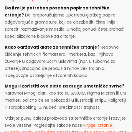
Da li mi je potreban poseban papir za tehničko
crtanje?
Da, preporučujemo upotrebu glatkog papira
odgovarajuće gramature, koji će obezbediti čiste linije i
sprečiti razmazivanje mastila. U našoj ponudi ćete pronaći
specijalizovane blokove za crtanje.
Kako održavati alate za tehničko crtanje?
Redovno
čišćenje tehničkih flomastera i markera, kao i njihovo
čuvanje u odgovarajućim uslovima (npr. u tubama za
crteže), značajno će produžiti njihov vek trajanja.
Izbegavajte ostavljanje otvorenih kapica.
Mogu li koristiti ove alate za druge umetničke svrhe?
Naravno! Mnogi alati, kao što su SAKURA Pigma Micron ili UNI
markeri, odlično će se pokazati i u ilustraciji, stripu, kaligrafiji
ili scrapbooking-u, nudeći preciznost i trajnost.
Otkrijte punu paletu proizvoda za tehničko crtanje i razvijte
svoje veštine. Pogledajte takođe naše
Knjige, crtanje i