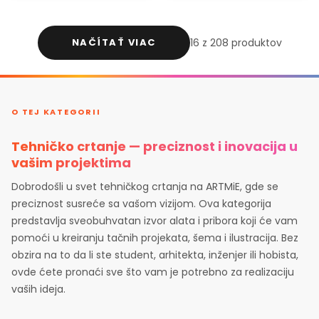
NAČÍTAŤ VIAC
16 z 208 produktov
O TEJ KATEGORII
Tehničko crtanje — preciznost i inovacija u
vašim projektima
Dobrodošli u svet tehničkog crtanja na ARTMiE, gde se
preciznost susreće sa vašom vizijom. Ova kategorija
predstavlja sveobuhvatan izvor alata i pribora koji će vam
pomoći u kreiranju tačnih projekata, šema i ilustracija. Bez
obzira na to da li ste student, arhitekta, inženjer ili hobista,
ovde ćete pronaći sve što vam je potrebno za realizaciju
vaših ideja.