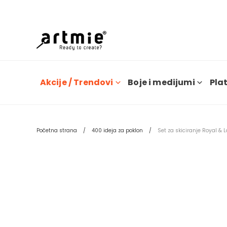
Dana
Akcije / Trendovi
Boje i medijumi
Plat
Početna strana
400 ideja za poklon
Set za skiciranje Royal & L