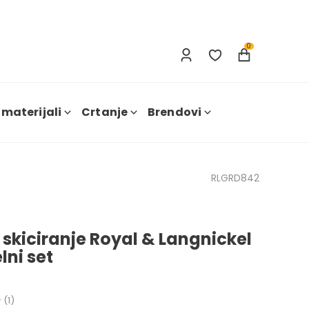
Prijavi se
Nova registracija
0
 materijali
Crtanje
Brendovi
RLGRD842
 skiciranje Royal & Langnickel
elni set
(1)