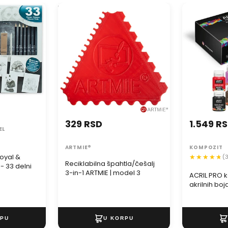
oyal &
Reciklabilna špahtla/češalj 3-
ACRIL PRO ko
 33 delni
in-1 ARTMIE | model 3
akrilnih boja
329 RSD
1.549 R
EL
ARTMIE®
KOMPOZIT
Royal &
(
Reciklabilna špahtla/češalj
- 33 delni
3-in-1 ARTMIE | model 3
ACRIL PRO k
akrilnih boj