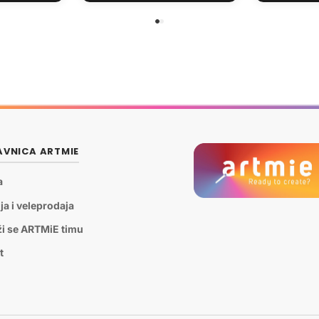
VNICA ARTMIE
a
ja i veleprodaja
ži se ARTMiE timu
t