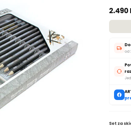
2.490
Do
od 
Po
ra
Jed
AR
pr
Set za sk