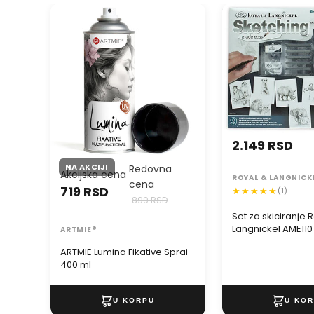
ARTMIE Lumina Fikative Sprai
Set za skiciranje R
400 ml
Langnickel AME110 -
2.149 RSD
NA AKCIJI
Redovna
Akcijska cena
ROYAL & LANGNICK
cena
719 RSD
(1)
899 RSD
Set za skiciranje 
Langnickel AME110 
ARTMIE®
ARTMIE Lumina Fikative Sprai
400 ml