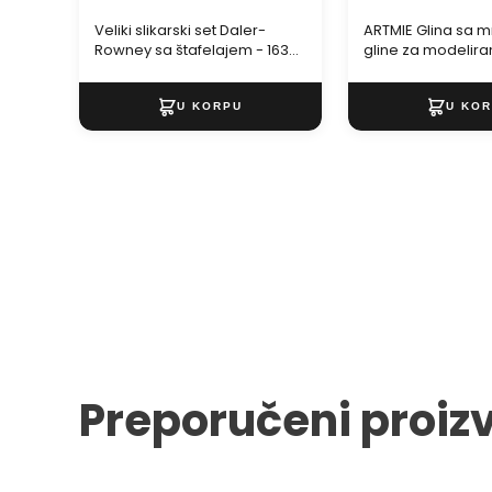
Veliki slikarski set Daler-
ARTMIE Glina sa 
Rowney sa štafelajem - 163
gline za modelira
delova
Preporučeni proiz