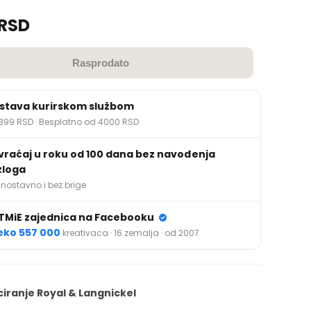
 RSD
Rasprodato
stava kurirskom službom
399 RSD · Besplatno od 4000 RSD
vraćaj u roku od 100 dana bez navođenja
zloga
nostavno i bez brige
TMiE zajednica na Facebooku
eko 557 000
kreativaca · 16 zemalja · od 2007
iciranje Royal & Langnickel