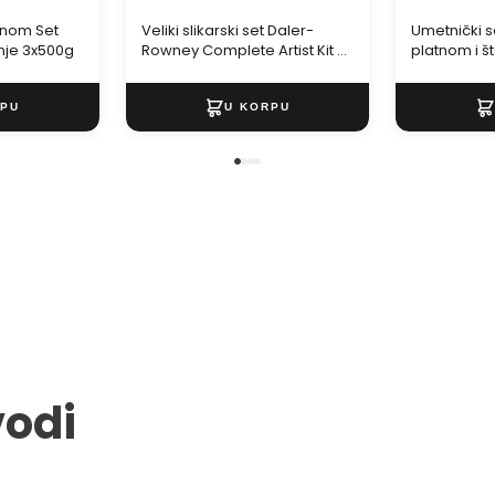
mnom Set
Veliki slikarski set Daler-
Umetnički s
nje 3x500g
Rowney Complete Artist Kit -
platnom i št
122 delova
delova
vodi