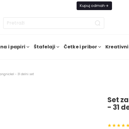
s besplatna dostava od 4000 RSD
Kupuj odmah
na i papiri
Štafelaji
Četke i pribor
Kreativni
angnickel - 31 delni set
Set za
- 31 d