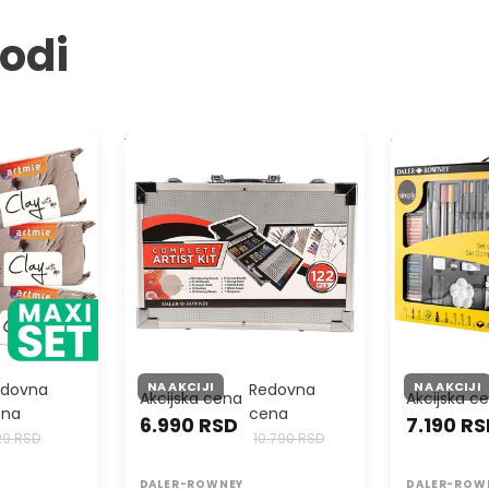
vodi
mnom Set
Veliki slikarski set Daler-Rowney
Umetnički se
je 3x500g
Complete Artist Kit - 122 delova
platnom i šta
delova
NA AKCIJI
NA AKCIJI
edovna
Redovna
Akcijska cena
Akcijska c
ena
cena
6.990 RSD
7.190 R
29 RSD
10.790 RSD
DALER-ROWNEY
DALER-ROW