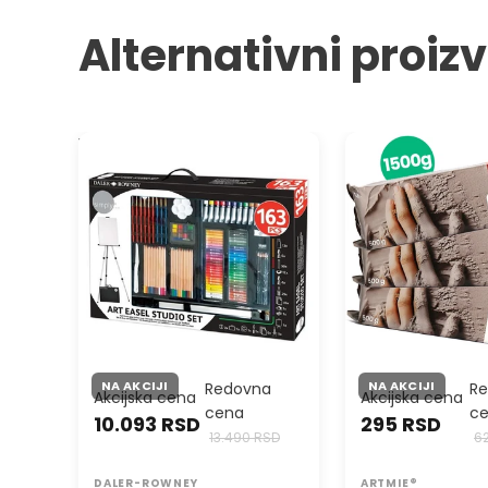
Alternativni proiz
Veliki slikarski set Daler-Rowney
ARTMIE Glina sa 
sa štafelajem - 163 delova
gline za modeliran
NA AKCIJI
NA AKCIJI
Redovna
R
Akcijska cena
Akcijska cena
cena
c
10.093 RSD
295 RSD
13.490 RSD
6
DALER-ROWNEY
ARTMIE®