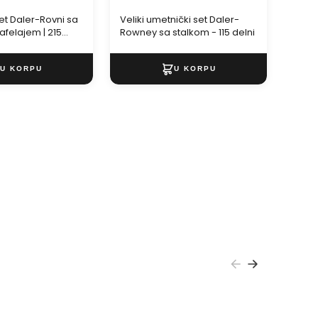
et Daler-Rovni sa
Veliki umetnički set Daler-
Kreat
afelajem | 215
Rowney sa stalkom - 115 delni
| bul