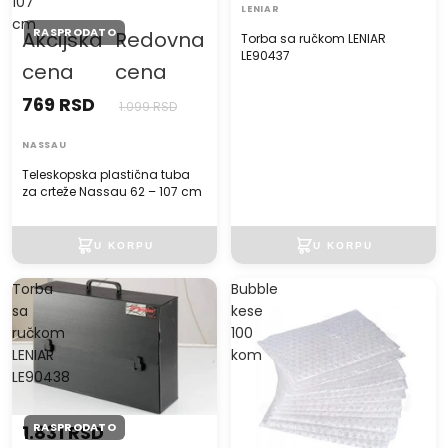
107
LENIAR
cm
RASPRODATO
Akcijska
Redovna
Torba sa ručkom LENIAR
LE90437
cena
cena
769 RSD
1.099 RSD
NASSAU
Teleskopska plastična tuba
za crteže Nassau 62 – 107 cm
Torba
Bubble
sa
kese
ručkom
100
LENIAR
kom
LE90438
RASPRODATO
1.831 RSD