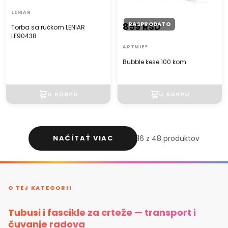
LENIAR
RASPRODATO
859 RSD
Torba sa ručkom LENIAR
LE90438
ARTMIE®
Bubble kese 100 kom
NAČÍTAŤ VIAC
16 z 48 produktov
O TEJ KATEGORII
Tubusi i fascikle za crteže — transport i
čuvanje radova