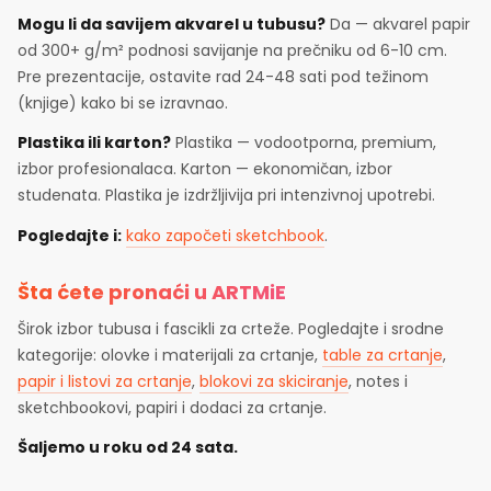
Mogu li da savijem akvarel u tubusu?
Da — akvarel papir
od 300+ g/m² podnosi savijanje na prečniku od 6-10 cm.
Pre prezentacije, ostavite rad 24-48 sati pod težinom
(knjige) kako bi se izravnao.
Plastika ili karton?
Plastika — vodootporna, premium,
izbor profesionalaca. Karton — ekonomičan, izbor
studenata. Plastika je izdržljivija pri intenzivnoj upotrebi.
Pogledajte i:
kako započeti sketchbook
.
Šta ćete pronaći u ARTMiE
Širok izbor tubusa i fascikli za crteže. Pogledajte i srodne
kategorije: olovke i materijali za crtanje,
table za crtanje
,
papir i listovi za crtanje
,
blokovi za skiciranje
, notes i
sketchbookovi, papiri i dodaci za crtanje.
Šaljemo u roku od 24 sata.