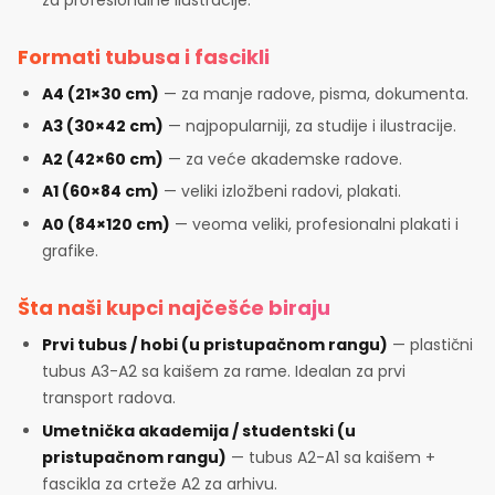
Formati tubusa i fascikli
A4 (21×30 cm)
— za manje radove, pisma, dokumenta.
A3 (30×42 cm)
— najpopularniji, za studije i ilustracije.
A2 (42×60 cm)
— za veće akademske radove.
A1 (60×84 cm)
— veliki izložbeni radovi, plakati.
A0 (84×120 cm)
— veoma veliki, profesionalni plakati i
grafike.
Šta naši kupci najčešće biraju
Prvi tubus / hobi (u pristupačnom rangu)
— plastični
tubus A3-A2 sa kaišem za rame. Idealan za prvi
transport radova.
Umetnička akademija / studentski (u
pristupačnom rangu)
— tubus A2-A1 sa kaišem +
fascikla za crteže A2 za arhivu.