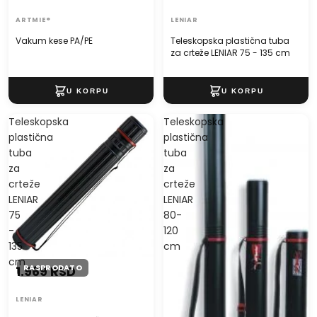
ARTMIE®
LENIAR
Vakum kese PA/PE
Teleskopska plastična tuba
za crteže LENIAR 75 - 135 cm
Teleskopska
Teleskopska
plastična
plastična
tuba
tuba
za
za
crteže
crteže
LENIAR
LENIAR
75
80-
-
120
135
cm
cm
RASPRODATO
1.969 RSD
LENIAR