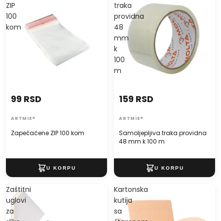
ZIP
traka
100
providna
kom
48
mm
k
100
m
99 RSD
159 RSD
ARTMIE®
ARTMIE®
Zapečaćene ZIP 100 kom
Samoljepljiva traka providna
48 mm k 100 m
Zaštitni
Kartonska
uglovi
kutija
za
sa