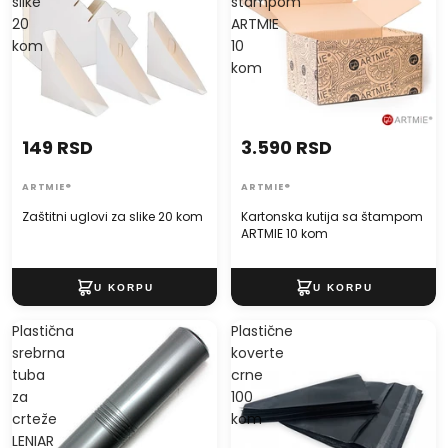
slike
štampom
20
ARTMIE
kom
10
kom
149 RSD
3.590 RSD
ARTMIE®
ARTMIE®
Zaštitni uglovi za slike 20 kom
Kartonska kutija sa štampom
ARTMIE 10 kom
Plastična
Plastične
srebrna
koverte
tuba
crne
za
100
crteže
kom
LENIAR