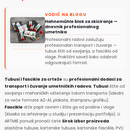
VODIČ NA BLOGU
Hahnemühle blok za skiciranje —
dnevnik profesionalnog
umetnika
Profesionalni radovi zaslužuju
profesionalan transport i čuvanje —
tubus štiti od savijanja, a fascikla od
vlage. Praktični saveti kako odabrati
odgovarajući format.
Tubusi i fascikle za crteže
su
profesionalni dodaci za
transport i čuvanje umetničkih radova
.
Tubusi
štite od
savijanja i mehaničkih oštećenja tokom transporta (idealni
za veće formate A2-A1, plakate, štampanu grafiku).
Fascikle
drže papir ravnim i štite ga od prašine i vlage
(klasika za arhiviranje u studiju i prezentaciju portfolija). U
ARTMiE ponudi pronaći ćete
širok izbor proizvoda
:
plastične tubuse, kartonske tubuse, kartonske fascikle, PVC