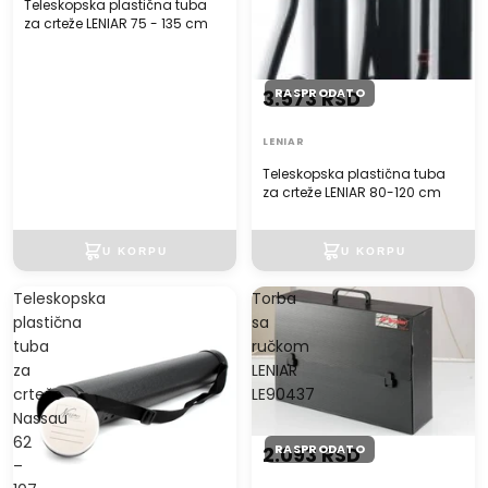
Teleskopska plastična tuba
za crteže LENIAR 75 - 135 cm
RASPRODATO
3.573 RSD
LENIAR
Teleskopska plastična tuba
za crteže LENIAR 80-120 cm
Teleskopska
Torba
plastična
sa
tuba
ručkom
za
LENIAR
crteže
LE90437
Nassau
62
RASPRODATO
2.093 RSD
–