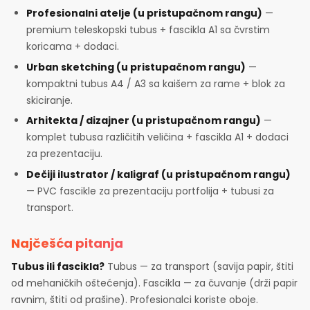
Profesionalni atelje (u pristupačnom rangu)
—
premium teleskopski tubus + fascikla A1 sa čvrstim
koricama + dodaci.
Urban sketching (u pristupačnom rangu)
—
kompaktni tubus A4 / A3 sa kaišem za rame + blok za
skiciranje.
Arhitekta / dizajner (u pristupačnom rangu)
—
komplet tubusa različitih veličina + fascikla A1 + dodaci
za prezentaciju.
Dečiji ilustrator / kaligraf (u pristupačnom rangu)
— PVC fascikle za prezentaciju portfolija + tubusi za
transport.
Najčešća pitanja
Tubus ili fascikla?
Tubus — za transport (savija papir, štiti
od mehaničkih oštećenja). Fascikla — za čuvanje (drži papir
ravnim, štiti od prašine). Profesionalci koriste oboje.