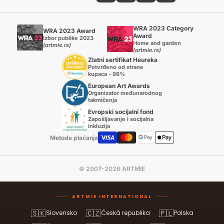
WRA 2023 Category
WRA 2023 Award
Award
Izbor publike 2023
Home and garden
(artmie.rs)
(artmie.rs)
Zlatni sertifikat Heureka
Potvrđeno od strane
kupaca - 98%
European Art Awards
Organizator međunarodnog
takmičenja
Evropski socijalni fond
Zapošljavanje i socijalna
inkluzija
Metode plaćanja
© 2007-2026 ARTMIE
ARTMIE INTERNATIONAL
🇸🇰
🇨🇿
🇵🇱
Slovensko
Česká republika
Polska