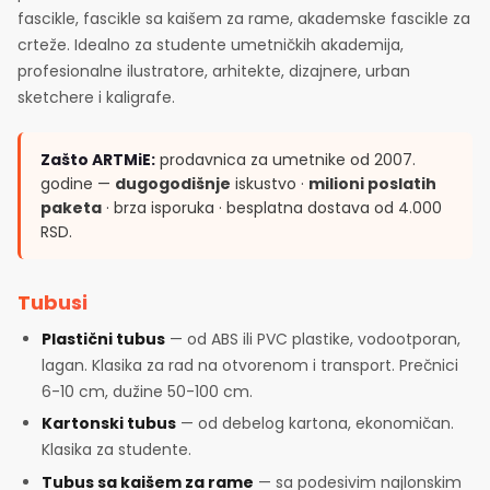
fascikle, fascikle sa kaišem za rame, akademske fascikle za
crteže. Idealno za studente umetničkih akademija,
profesionalne ilustratore, arhitekte, dizajnere, urban
sketchere i kaligrafe.
Zašto ARTMiE:
prodavnica za umetnike od 2007.
godine —
dugogodišnje
iskustvo ·
milioni poslatih
paketa
· brza isporuka · besplatna dostava od 4.000
RSD.
Tubusi
Plastični tubus
— od ABS ili PVC plastike, vodootporan,
lagan. Klasika za rad na otvorenom i transport. Prečnici
6-10 cm, dužine 50-100 cm.
Kartonski tubus
— od debelog kartona, ekonomičan.
Klasika za studente.
Tubus sa kaišem za rame
— sa podesivim najlonskim