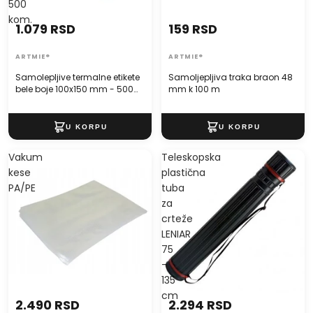
500
kom.
159 RSD
1.079 RSD
ARTMIE®
ARTMIE®
Samoljepljiva traka braon 48
Samolepljive termalne etikete
mm k 100 m
bele boje 100x150 mm - 500
kom.
Vakum
Teleskopska
kese
plastična
PA/PE
tuba
za
crteže
LENIAR
75
-
135
cm
2.490 RSD
2.294 RSD