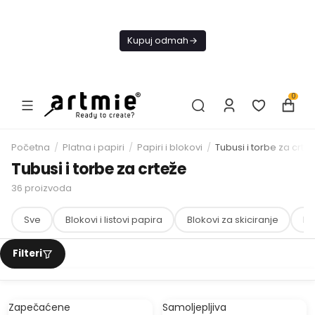
Danas
besplatna
Kupuj odmah
dostava od
4000 RSD
0
Početna
/
Platna i papiri
/
Papiri i blokovi
/
Tubusi i torbe za crte
Tubusi i torbe za crteže
36
proizvoda
Sve
Blokovi i listovi papira
Blokovi za skiciranje
Be
Zapečaćene
Samoljepljiva