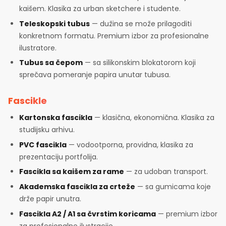
kaišem. Klasika za urban sketchere i studente.
Teleskopski tubus
— dužina se može prilagoditi
konkretnom formatu. Premium izbor za profesionalne
ilustratore.
Tubus sa čepom
— sa silikonskim blokatorom koji
sprečava pomeranje papira unutar tubusa.
Fascikle
Kartonska fascikla
— klasična, ekonomična. Klasika za
studijsku arhivu.
PVC fascikla
— vodootporna, providna, klasika za
prezentaciju portfolija.
Fascikla sa kaišem za rame
— za udoban transport.
Akademska fascikla za crteže
— sa gumicama koje
drže papir unutra.
Fascikla A2 / A1 sa čvrstim koricama
— premium izbor
za profesionalne ilustracije.