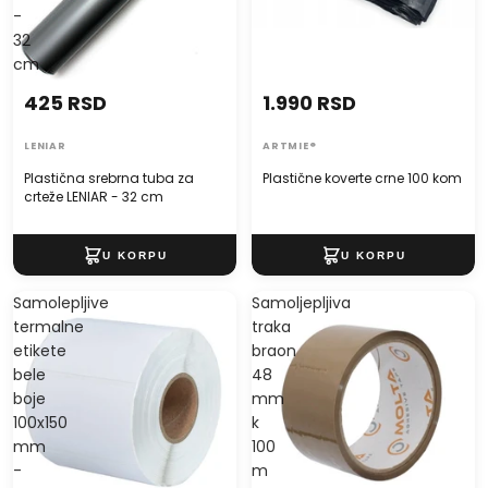
-
32
cm
425 RSD
1.990 RSD
LENIAR
ARTMIE®
Plastična srebrna tuba za
Plastične koverte crne 100 kom
crteže LENIAR - 32 cm
Samolepljive
Samoljepljiva
termalne
traka
etikete
braon
bele
48
boje
mm
100x150
k
mm
100
-
m