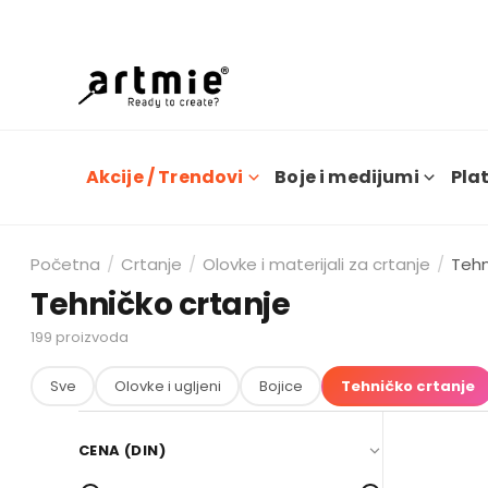
Dana
Akcije / Trendovi
Boje i medijumi
Plat
Početna
/
Crtanje
/
Olovke i materijali za crtanje
/
Tehn
Tehničko crtanje
199
proizvoda
Sve
Olovke i ugljeni
Bojice
Tehničko crtanje