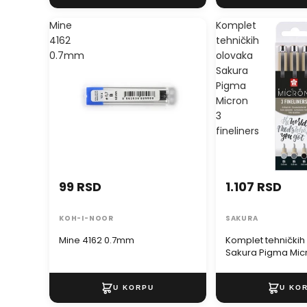
Mine
Komplet
4162
tehničkih
0.7mm
olovaka
Sakura
Pigma
Micron
3
fineliners
99 RSD
1.107 RSD
KOH-I-NOOR
SAKURA
Mine 4162 0.7mm
Komplet tehničkih
Sakura Pigma Mic
fineliners