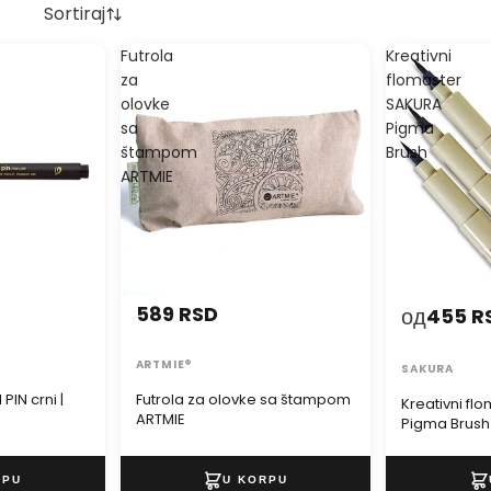
Sortiraj
Futrola
Kreativni
za
flomaster
olovke
SAKURA
sa
Pigma
štampom
Brush
ARTMIE
589 RSD
од
455 R
ARTMIE®
SAKURA
PIN crni |
Futrola za olovke sa štampom
Kreativni fl
ARTMIE
Pigma Brush