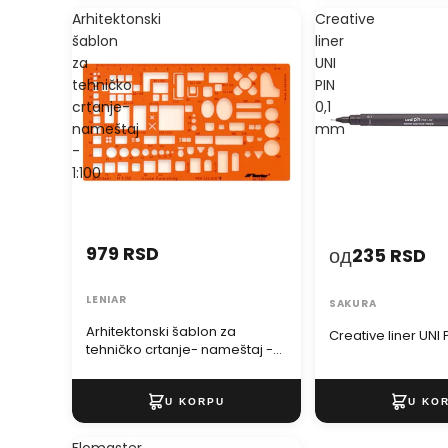
Arhitektonski
Creative
šablon
liner
za
UNI
tehničko
PIN
crtanje-
0,1
nameštaj
mm
-
1:100
979 RSD
од
235 RSD
LENIAR
SAKURA
Arhitektonski šablon za
Creative liner UNI 
tehničko crtanje- nameštaj -
1:100