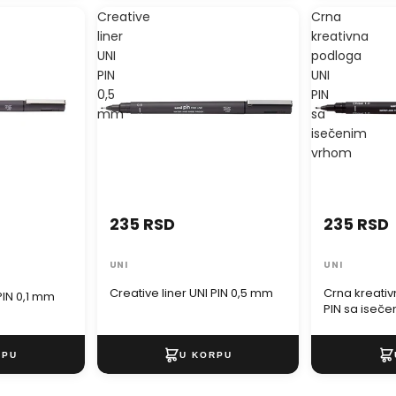
Creative
Crna
liner
kreativna
UNI
podloga
PIN
UNI
0,5
PIN
mm
sa
isečenim
vrhom
235 RSD
235 RSD
UNI
UNI
Creative liner UNI PIN 0,5 mm
Crna kreati
PIN 0,1 mm
PIN sa iseč