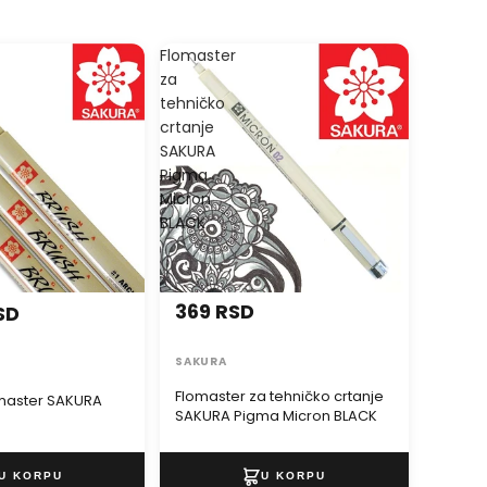
Flomaster
za
tehničko
crtanje
SAKURA
Pigma
Micron
BLACK
369 RSD
SD
SAKURA
Flomaster za tehničko crtanje
omaster SAKURA
SAKURA Pigma Micron BLACK