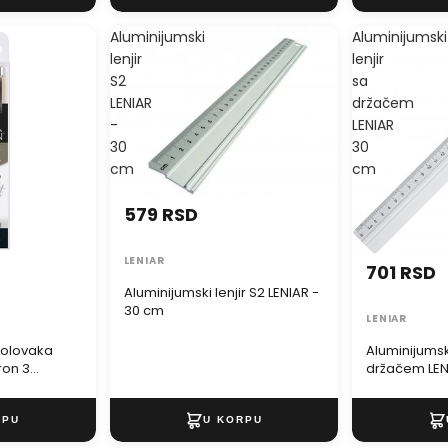
Aluminijumski
Aluminijumski
lenjir
lenjir
S2
sa
LENIAR
držačem
-
LENIAR
30
30
cm
cm
579 RSD
LENIAR
701 RSD
Aluminijumski lenjir S2 LENIAR -
30 cm
LENIAR
 olovaka
Aluminijumski
ron 3