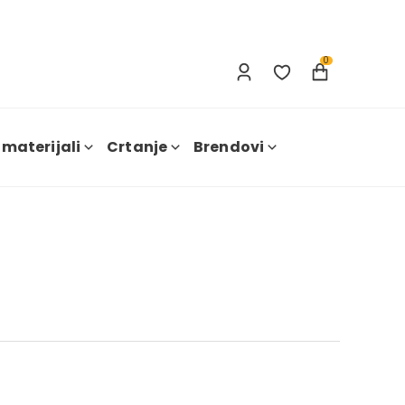
Prijavi se
Nova registracija
0
 materijali
Crtanje
Brendovi