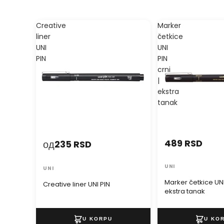
Creative
Marker
liner
četkice
UNI
UNI
PIN
PIN
crni
|
ekstra
tanak
489 RSD
од
235 RSD
UNI
UNI
Marker četkice UNI 
Creative liner UNI PIN
ekstra tanak