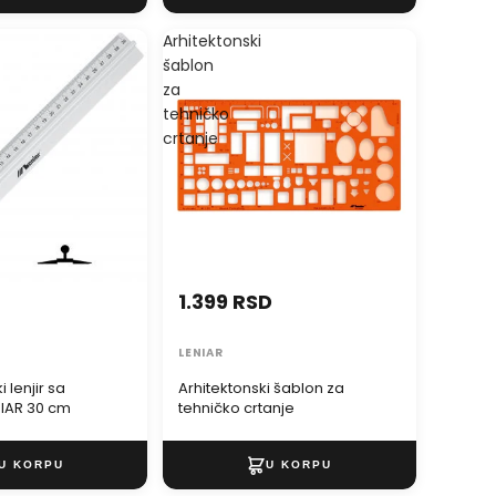
Arhitektonski
šablon
za
tehničko
crtanje
1.399 RSD
LENIAR
 lenjir sa
Arhitektonski šablon za
držačem LENIAR 30 cm
tehničko crtanje