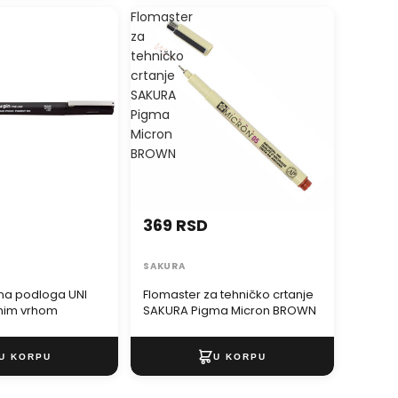
Flomaster
za
tehničko
crtanje
SAKURA
Pigma
Micron
BROWN
369 RSD
SAKURA
vna podloga UNI
Flomaster za tehničko crtanje
enim vrhom
SAKURA Pigma Micron BROWN