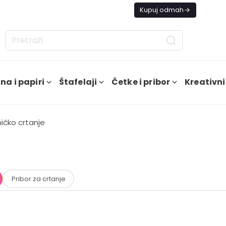
s besplatna dostava od 4000 RSD
Kupuj odmah
na i papiri
Štafelaji
Četke i pribor
Kreativni
ičko crtanje
Pribor za crtanje