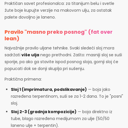
Praktičan savet profesionalca: za titanijum belu i svetle
žute boje kupujte verzije na makovom ulju, za ostatak
palete dovoljno je laneno.
Pravilo "masno preko posnog" (fat over
lean)
Najvažnije pravilo uljane tehnike. Svaki sledeći sloj mora
sadržati
više ulja
nego prethodni. Zašto: masniji sloj se suši
sporije, pa ako ga stavite ispod posnog sloja, gornji sloj će
popucati dok se donji skuplja pri sušenju.
Praktična primena:
Sloj 1 (imprimatura, podslikavanje)
— boja jako
razređena terpentinom, suši se za 1-2 dana. To je "posni"
sloj.
Sloj 2-3 (gradnja kompozicije)
— boja direktno iz
tube, blago razređena medijumom za ulje (50/50
laneno ulje + terpentin).