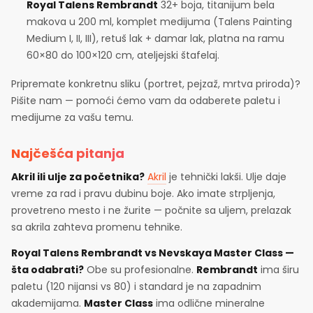
Royal Talens Rembrandt
32+ boja, titanijum bela
makova u 200 ml, komplet medijuma (Talens Painting
Medium I, II, III), retuš lak + damar lak, platna na ramu
60×80 do 100×120 cm, ateljejski štafelaj.
Pripremate konkretnu sliku (portret, pejzaž, mrtva priroda)?
Pišite nam — pomoći ćemo vam da odaberete paletu i
medijume za vašu temu.
Najčešća pitanja
Akril ili ulje za početnika?
Akril
je tehnički lakši. Ulje daje
vreme za rad i pravu dubinu boje. Ako imate strpljenja,
provetreno mesto i ne žurite — počnite sa uljem, prelazak
sa akrila zahteva promenu tehnike.
Royal Talens Rembrandt vs Nevskaya Master Class —
šta odabrati?
Obe su profesionalne.
Rembrandt
ima širu
paletu (120 nijansi vs 80) i standard je na zapadnim
akademijama.
Master Class
ima odlične mineralne