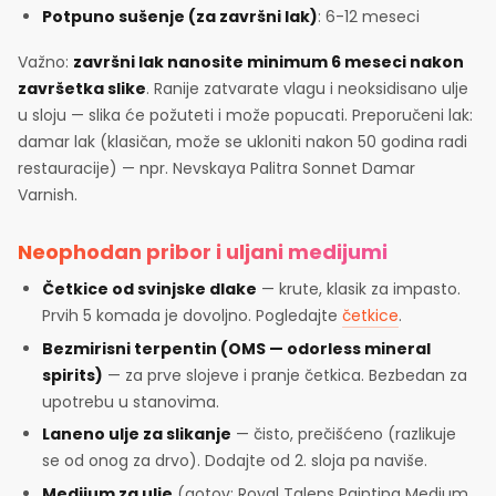
Potpuno sušenje (za završni lak)
: 6-12 meseci
Važno:
završni lak nanosite minimum 6 meseci nakon
završetka slike
. Ranije zatvarate vlagu i neoksidisano ulje
u sloju — slika će požuteti i može popucati. Preporučeni lak:
damar lak (klasičan, može se ukloniti nakon 50 godina radi
restauracije) — npr. Nevskaya Palitra Sonnet Damar
Varnish.
Neophodan pribor i uljani medijumi
Četkice od svinjske dlake
— krute, klasik za impasto.
Prvih 5 komada je dovoljno. Pogledajte
četkice
.
Bezmirisni terpentin (OMS — odorless mineral
spirits)
— za prve slojeve i pranje četkica. Bezbedan za
upotrebu u stanovima.
Laneno ulje za slikanje
— čisto, prečišćeno (razlikuje
se od onog za drvo). Dodajte od 2. sloja pa naviše.
Medijum za ulje
(gotov: Royal Talens Painting Medium