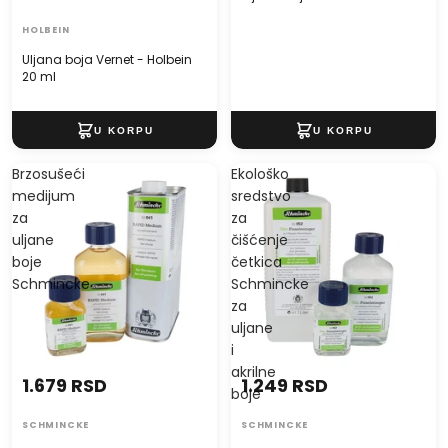
HOLBEIN
Uljana boja Vernet - Holbein
20 ml
Brzosušeći
Ekološko
medijum
sredstvo
za
za
uljane
čišćenje
boje
četkica
Schmincke
Schmincke
za
uljane
i
akrilne
1.679 RSD
1.249 RSD
boje
SCHMINCKE
SCHMINCKE