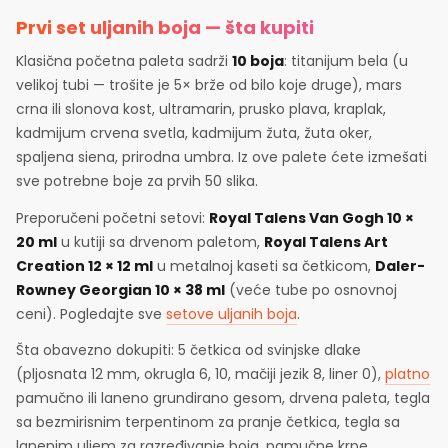
Prvi set uljanih boja — šta kupiti
Klasična početna paleta sadrži
10 boja
: titanijum bela (u
velikoj tubi — trošite je 5× brže od bilo koje druge), mars
crna ili slonova kost, ultramarin, prusko plava, kraplak,
kadmijum crvena svetla, kadmijum žuta, žuta oker,
spaljena siena, prirodna umbra. Iz ove palete ćete izmešati
sve potrebne boje za prvih 50 slika.
Preporučeni početni setovi:
Royal Talens Van Gogh 10 ×
20 ml
u kutiji sa drvenom paletom,
Royal Talens Art
Creation 12 × 12 ml
u metalnoj kaseti sa četkicom,
Daler-
Rowney Georgian 10 × 38 ml
(veće tube po osnovnoj
ceni). Pogledajte sve
setove uljanih boja
.
Šta obavezno dokupiti: 5 četkica od svinjske dlake
(pljosnata 12 mm, okrugla 6, 10, mačiji jezik 8, liner 0),
platno
pamučno ili laneno grundirano gesom, drvena paleta, tegla
sa bezmirisnim terpentinom za pranje četkica, tegla sa
lanenim uljem za razređivanje boja, pamučne krpe.