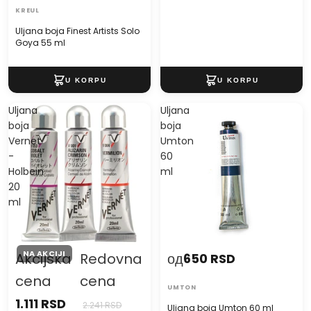
KREUL
Uljana boja Finest Artists Solo
Goya 55 ml
Uljana
Uljana
boja
boja
Vernet
Umton
-
60
Holbein
ml
20
ml
NA AKCIJI
Akcijska
Redovna
од
650 RSD
cena
cena
UMTON
1.111 RSD
2.241 RSD
Uljana boja Umton 60 ml