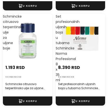
Schmincke
Set
citrusovo
profesionalnih
terpentinsko
uljanih
ulje
boja
za
u
uljane
tubama
boje
Schmincke
Norma
Professional
8
1.193 RSD
8.390 RSD
x
35
SCHMINCKE
SCHMINCKE
ml
Schmincke citrusovo
Set profesionalnih uljanih
terpentinsko ulje za uljane
boja u tubama Schmincke
boje
Norma Professional 8 x 35 ml