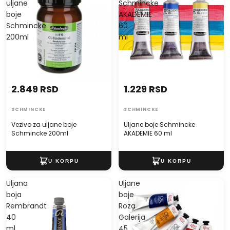
uljane
Schmincke
boje
AKADEMIE
Schmincke
60
200ml
ml
2.849 RSD
1.229 RSD
SCHMINCKE
SCHMINCKE
Vezivo za uljane boje
Uljane boje Schmincke
Schmincke 200ml
AKADEMIE 60 ml
Uljana
Uljane
boja
boje
Rembrandt
Roza
40
Galerija
ml
45