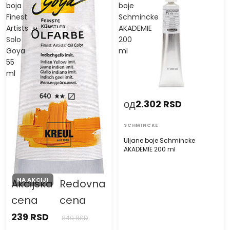
boja
boje
Finest
Schmincke
Artists
AKADEMIE
Solo
200
Goya
ml
55
ml
од
2.302 RSD
SCHMINCKE
Uljane boje Schmincke
AKADEMIE 200 ml
NA AKCIJI
Akcijska
Redovna
cena
cena
239 RSD
849 RSD