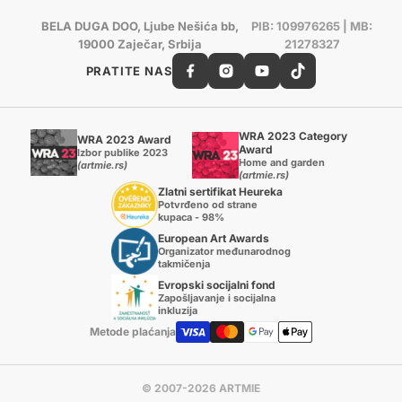
BELA DUGA DOO, Ljube Nešića bb,
PIB: 109976265 | MB:
19000 Zaječar, Srbija
21278327
PRATITE NAS
WRA 2023 Category
WRA 2023 Award
Award
Izbor publike 2023
Home and garden
(artmie.rs)
(artmie.rs)
Zlatni sertifikat Heureka
Potvrđeno od strane
kupaca - 98%
European Art Awards
Organizator međunarodnog
takmičenja
Evropski socijalni fond
Zapošljavanje i socijalna
inkluzija
Metode plaćanja
© 2007-2026 ARTMIE