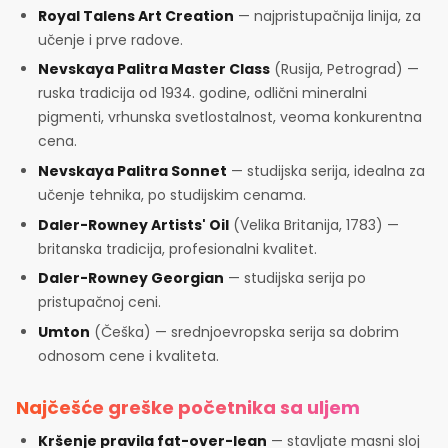
Royal Talens Art Creation
— najpristupačnija linija, za
učenje i prve radove.
Nevskaya Palitra Master Class
(Rusija, Petrograd) —
ruska tradicija od 1934. godine, odlični mineralni
pigmenti, vrhunska svetlostalnost, veoma konkurentna
cena.
Nevskaya Palitra Sonnet
— studijska serija, idealna za
učenje tehnika, po studijskim cenama.
Daler-Rowney Artists' Oil
(Velika Britanija, 1783) —
britanska tradicija, profesionalni kvalitet.
Daler-Rowney Georgian
— studijska serija po
pristupačnoj ceni.
Umton
(Češka) — srednjoevropska serija sa dobrim
odnosom cene i kvaliteta.
Najčešće greške početnika sa uljem
Kršenje pravila fat-over-lean
— stavljate masni sloj