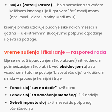
Sloj 4+ (detalji, lazure)
— boja pomešana sa većom
količinom lanenog ulja ili gotovim "fat" medijumom
(npr. Royal Talens Painting Medium III).
Kršenje pravila uzrokuje pucanje slike nakon meseci ili
godina — u ekstremnim slučajevima potpuno otpadanje
slojeva sa podloge.
Vreme sušenja i fiksiranje — raspored rada
Ulje se ne suši isparavanjem (kao akvarel) niti vodenom
polimerizacijom (kao akril), već
oksidacijom
ulja sa
vazduhom. Zato ne postoje "brzosušeća ulja" u klasičnom
smislu — proces je hemijski i traje.
Tanak sloj "suv na dodir"
: 4-8 dana
Tanak sloj "za nanošenje sledećeg"
: 1-2 nedelje
Debeli impasto sloj
: 2-6 meseci do potpunog
očvršćavanja