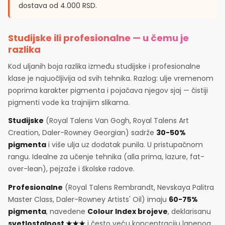
dostava od 4.000 RSD.
Studijske ili profesionalne — u čemu je
razlika
Kod uljanih boja razlika između studijske i profesionalne
klase je najuočljivija od svih tehnika. Razlog: ulje vremenom
poprima karakter pigmenta i pojačava njegov sjaj — čistiji
pigmenti vode ka trajnijim slikama.
Studijske
(Royal Talens Van Gogh, Royal Talens Art
Creation, Daler-Rowney Georgian) sadrže
30-50%
pigmenta
i više ulja uz dodatak punila. U pristupačnom
rangu. Idealne za učenje tehnika (alla prima, lazure, fat-
over-lean), pejzaže i školske radove.
Profesionalne
(Royal Talens Rembrandt, Nevskaya Palitra
Master Class, Daler-Rowney Artists' Oil) imaju
60-75%
pigmenta
, navedene
Colour Index brojeve
, deklarisanu
svetlostalnost ★★★
i često veću koncentraciju lanenog