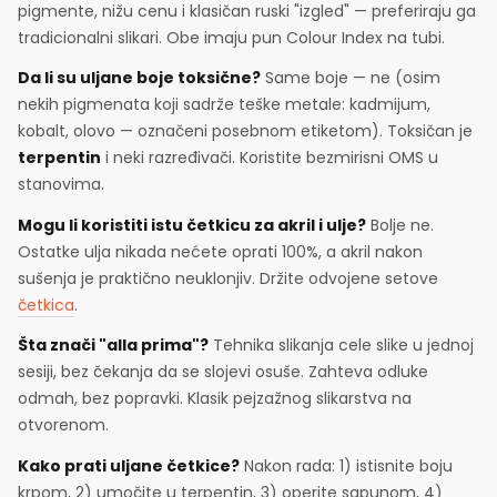
pigmente, nižu cenu i klasičan ruski "izgled" — preferiraju ga
tradicionalni slikari. Obe imaju pun Colour Index na tubi.
Da li su uljane boje toksične?
Same boje — ne (osim
nekih pigmenata koji sadrže teške metale: kadmijum,
kobalt, olovo — označeni posebnom etiketom). Toksičan je
terpentin
i neki razređivači. Koristite bezmirisni OMS u
stanovima.
Mogu li koristiti istu četkicu za akril i ulje?
Bolje ne.
Ostatke ulja nikada nećete oprati 100%, a akril nakon
sušenja je praktično neuklonjiv. Držite odvojene setove
četkica
.
Šta znači "alla prima"?
Tehnika slikanja cele slike u jednoj
sesiji, bez čekanja da se slojevi osuše. Zahteva odluke
odmah, bez popravki. Klasik pejzažnog slikarstva na
otvorenom.
Kako prati uljane četkice?
Nakon rada: 1) istisnite boju
krpom, 2) umočite u terpentin, 3) operite sapunom, 4)