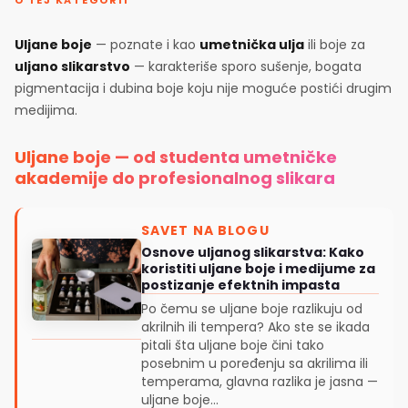
O TEJ KATEGORII
Uljane boje
— poznate i kao
umetnička ulja
ili boje za
uljano slikarstvo
— karakteriše sporo sušenje, bogata
pigmentacija i dubina boje koju nije moguće postići drugim
medijima.
Uljane boje — od studenta umetničke
akademije do profesionalnog slikara
SAVET NA BLOGU
Osnove uljanog slikarstva: Kako
koristiti uljane boje i medijume za
postizanje efektnih impasta
Po čemu se uljane boje razlikuju od
akrilnih ili tempera? Ako ste se ikada
pitali šta uljane boje čini tako
posebnim u poređenju sa akrilima ili
temperama, glavna razlika je jasna —
uljane boje...