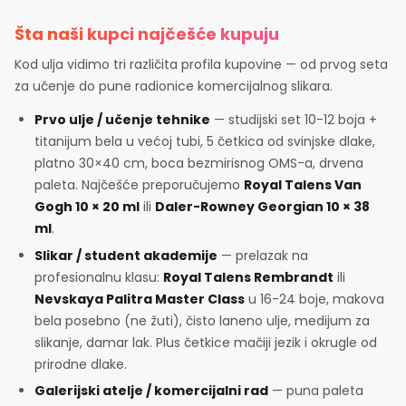
Šta naši kupci najčešće kupuju
Kod ulja vidimo tri različita profila kupovine — od prvog seta
za učenje do pune radionice komercijalnog slikara.
Prvo ulje / učenje tehnike
— studijski set 10-12 boja +
titanijum bela u većoj tubi, 5 četkica od svinjske dlake,
platno 30×40 cm, boca bezmirisnog OMS-a, drvena
paleta. Najčešće preporučujemo
Royal Talens Van
Gogh 10 × 20 ml
ili
Daler-Rowney Georgian 10 × 38
ml
.
Slikar / student akademije
— prelazak na
profesionalnu klasu:
Royal Talens Rembrandt
ili
Nevskaya Palitra Master Class
u 16-24 boje, makova
bela posebno (ne žuti), čisto laneno ulje, medijum za
slikanje, damar lak. Plus četkice mačiji jezik i okrugle od
prirodne dlake.
Galerijski atelje / komercijalni rad
— puna paleta