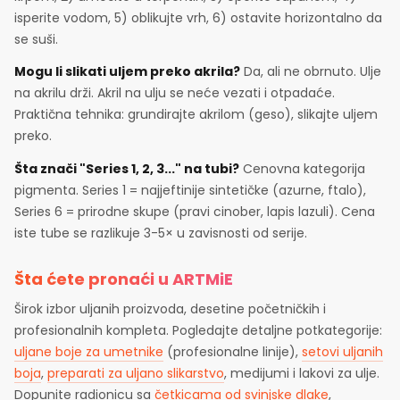
isperite vodom, 5) oblikujte vrh, 6) ostavite horizontalno da
se suši.
Mogu li slikati uljem preko akrila?
Da, ali ne obrnuto. Ulje
na akrilu drži. Akril na ulju se neće vezati i otpadaće.
Praktična tehnika: grundirajte akrilom (geso), slikajte uljem
preko.
Šta znači "Series 1, 2, 3..." na tubi?
Cenovna kategorija
pigmenta. Series 1 = najjeftinije sintetičke (azurne, ftalo),
Series 6 = prirodne skupe (pravi cinober, lapis lazuli). Cena
iste tube se razlikuje 3-5× u zavisnosti od serije.
Šta ćete pronaći u ARTMiE
Širok izbor uljanih proizvoda, desetine početničkih i
profesionalnih kompleta. Pogledajte detaljne potkategorije:
uljane boje za umetnike
(profesionalne linije),
setovi uljanih
boja
,
preparati za uljano slikarstvo
, medijumi i lakovi za ulje.
Dopunite radionicu sa
četkicama od svinjske dlake
,