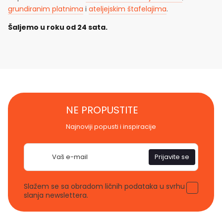
grundiranim platnima
i
ateljejskim štafelajima
.
Šaljemo u roku od 24 sata.
NE PROPUSTITE
Najnoviji popusti i inspiracije
E-
Prijavite se
pošta
Slažem se sa obradom ličnih podataka u svrhu
slanja newslettera.