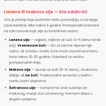
Laneno ili makovo ulje — šta odabrati
Ovo je pitanje koje početnici retko postavljaju, a od njega
zavisi karakter slike nakon 5 godina. Profesionalni brendovi
na tubi navode koje ulje su koristili kao vezivo.
Laneno ulje
— najjače, najbrže se suši (4-6 dana tanak
sloj).
Vremenom žuti
— što za tamne nijanse nije
važno, ali za belu i svetlo žute može izazvati promenu
tona nakon 10-20 godina. Standard za većinu
profesionalnih linija.
Makovo ulje
— sporije se suši (8-14 dana), strukturno
slabije, ali
ne žuti
. Tradicionalno se koristi u belim i
svetlo žutim slojevima.
Šafranovo ulje
— kompromis: brže sušenje od
makovog, manje žuti od lanenog. Premium klasa u
skupim serijama.