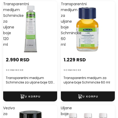
Transparentni
Transparentni
medijum
medijum
Schmincke
za
za
uljane
uljane
boje
boje
Schmincke
120
60
ml
ml
2.990 RSD
1.229 RSD
SCHMINCKE
SCHMINCKE
Transparentni medijum
Transparentni medijum za
Schmincke za uljane boje 120
uljane boje Schmincke 60 ml
ml
Vezivo
Uljane
za
boje