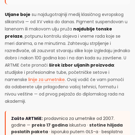
Uljane boje
su najdugotrajniji medij klasičnog evropskog
slikarstva — od XV veka do danas. Pigment suspendovan u
lanenom ili makovom ulju pruža
najdublje tonske
prelaze
, potpunu kontrolu slojeva i vreme rada koje se
meri danima, a ne minutima. Zahtevaju strpljenje i
razređivače, ali zauzvrat stvaraju slike koje izgledaju jednako
dobro i nakon 100 godina kao i na dan kada su završene. U
ARTMiE ćete pronaći
širok izbor uljanih proizvoda
:
studijske i profesionalne tube, početničke setove i
namenske
linije za umetnike
. Ovaj vodič će vam pomoći
da odaberete ulje prilagođeno vašoj tehnici, formatu i
nivou veštine — od prvog pejzaža do diplomskog rada na
akademiji.
Zašto ARTMiE:
prodavnica za umetnike od 2007.
godine —
preko 17 godina
iskustva ·
stotine hiljada
poslatih paketa
· isporuka putem GLS-a · besplatna