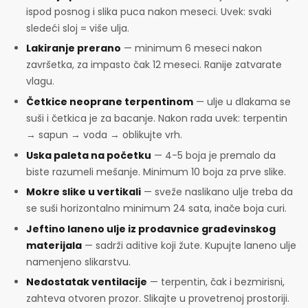
ispod posnog i slika puca nakon meseci. Uvek: svaki
sledeći sloj = više ulja.
Lakiranje prerano
— minimum 6 meseci nakon
završetka, za impasto čak 12 meseci. Ranije zatvarate
vlagu.
Četkice neoprane terpentinom
— ulje u dlakama se
suši i četkica je za bacanje. Nakon rada uvek: terpentin
→ sapun → voda → oblikujte vrh.
Uska paleta na početku
— 4-5 boja je premalo da
biste razumeli mešanje. Minimum 10 boja za prve slike.
Mokre slike u vertikali
— sveže naslikano ulje treba da
se suši horizontalno minimum 24 sata, inače boja curi.
Jeftino laneno ulje iz prodavnice građevinskog
materijala
— sadrži aditive koji žute. Kupujte laneno ulje
namenjeno slikarstvu.
Nedostatak ventilacije
— terpentin, čak i bezmirisni,
zahteva otvoren prozor. Slikajte u provetrenoj prostoriji.