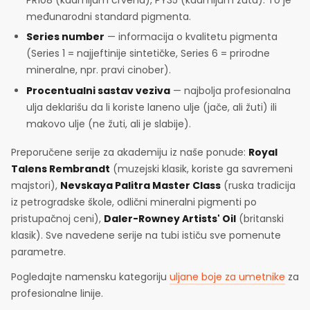
međunarodni standard pigmenta.
Series number
— informacija o kvalitetu pigmenta
(Series 1 = najjeftinije sintetičke, Series 6 = prirodne
mineralne, npr. pravi cinober).
Procentualni sastav veziva
— najbolja profesionalna
ulja deklarišu da li koriste laneno ulje (jače, ali žuti) ili
makovo ulje (ne žuti, ali je slabije).
Preporučene serije za akademiju iz naše ponude:
Royal
Talens Rembrandt
(muzejski klasik, koriste ga savremeni
majstori),
Nevskaya Palitra Master Class
(ruska tradicija
iz petrogradske škole, odlični mineralni pigmenti po
pristupačnoj ceni),
Daler-Rowney Artists' Oil
(britanski
klasik). Sve navedene serije na tubi ističu sve pomenute
parametre.
Pogledajte namensku kategoriju
uljane boje za umetnike
za
profesionalne linije.