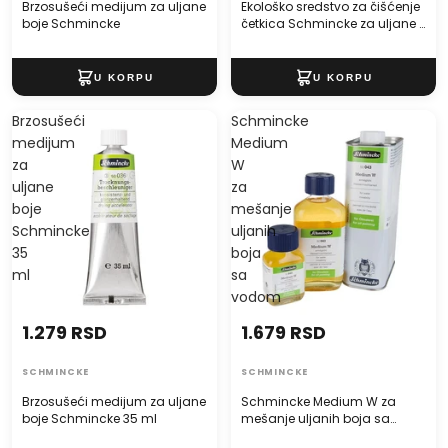
Brzosušeći medijum za uljane
Ekološko sredstvo za čišćenje
boje Schmincke
četkica Schmincke za uljane i
akrilne boje
Brzosušeći
Schmincke
medijum
Medium
za
W
uljane
za
boje
mešanje
Schmincke
uljanih
35
boja
ml
sa
vodom
1.279 RSD
1.679 RSD
SCHMINCKE
SCHMINCKE
Brzosušeći medijum za uljane
Schmincke Medium W za
boje Schmincke 35 ml
mešanje uljanih boja sa
vodom