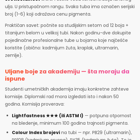
ulja. U pristupačnom rangu. Svaka tuba ima označen serijski
broj (1-6) koji odražava cenu pigmenta.
Praktičan savet: počnite sa studijskim setom od 12 boja +
titanijum belom u velikoj tubi. Nakon godinu-dve dokupite
pojedinačne profesionalne tube u bojama koje najčešće
koristite (obično: kadmijum žuta, kraplak, ultramarin,
zemlje).
Uljane boje za akademiju — šta moraju da
ispune
Studenti umetničkih akademija imaju konkretne zahteve
komisije. Diplomski rad mora izgledati isto i nakon 50
godina. Komisija proverava:
Lightfastness ★★★ (ili ASTM I)
— potpuna otpornost
na bledenje, minimum 100 godina trajnosti pigmenta.
Colour Index brojevi
na tubi — npr. PB29 (ultramarin),
PR108 (kadmijum crvena), PY35 (kadmijum žuta). To je