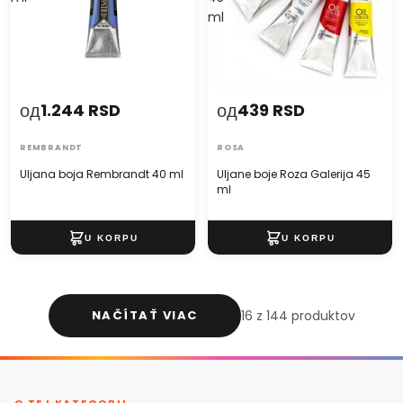
ml
од
од
1.244 RSD
439 RSD
REMBRANDT
ROSA
Uljana boja Rembrandt 40 ml
Uljane boje Roza Galerija 45
ml
NAČÍTAŤ VIAC
16 z 144 produktov