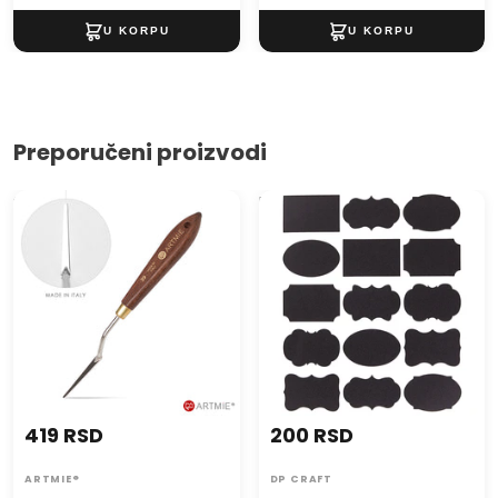
Preporučeni proizvodi
Slikarska špahtla ARTMIE
Nalepnice 15 komada
Pastrello 39
419 RSD
200 RSD
ARTMIE®
DP CRAFT