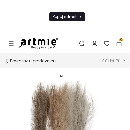
Danas
besplatna
Kupuj odmah
dostava od
4000 RSD
0
Povratak u prodavnicu
CCH5020_5