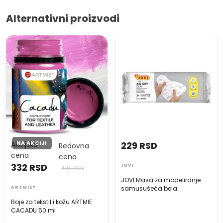
Alternativni proizvodi
Boje za tekstil i kožu ARTMIE
JOVI Masa za modeliranje
CACADU 50 ml
samusušeća bela
NA AKCIJI
Akcijska
229 RSD
Redovna
cena
cena
332 RSD
JOVI
418 RSD
JOVI Masa za modeliranje
ARTMIE®
samusušeća bela
Boje za tekstil i kožu ARTMIE
CACADU 50 ml