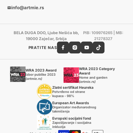
info@artmie.rs
BELA DUGA DOO, Ljube Nešića bb,
PIB: 109976265 | MB:
19000 Zaječar, Srbija
21278327
PRATITE NAS
WRA 2023 Category
WRA 2023 Award
Award
Izbor publike 2023
Home and garden
(artmie.rs)
(artmie.rs)
Zlatni sertifikat Heureka
Potvrđeno od strane
kupaca - 98%
European Art Awards
Organizator međunarodnog
takmičenja
Evropski socijalni fond
Zapošljavanje i socijalna
inkluzija