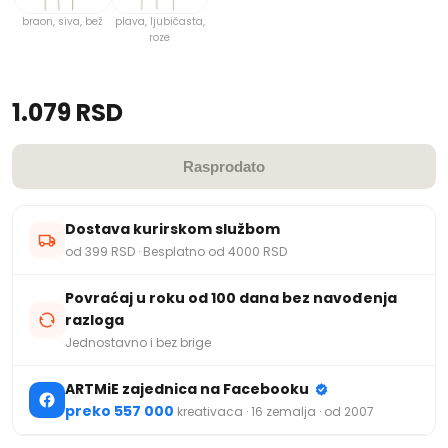
braon, siva, bež
plava, ljubičasta,
roze
1.079 RSD
Rasprodato
Dostava kurirskom službom
od 399 RSD · Besplatno od 4000 RSD
Povraćaj u roku od 100 dana bez navođenja
razloga
Jednostavno i bez brige
ARTMiE zajednica na Facebooku
preko 557 000
kreativaca · 16 zemalja · od 2007