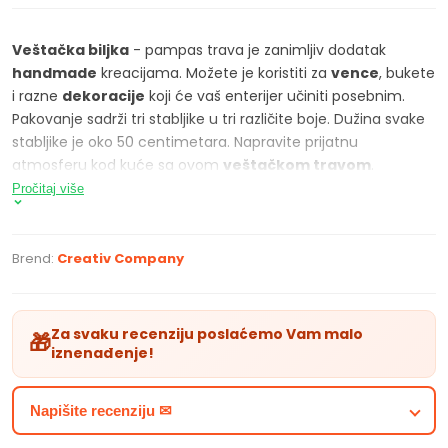
Veštačka biljka
- pampas trava je zanimljiv dodatak
handmade
kreacijama. Možete je koristiti za
vence
, bukete
i razne
dekoracije
koji će vaš enterijer učiniti posebnim.
Pakovanje sadrži tri stabljike u tri različite boje. Dužina svake
stabljike je oko 50 centimetara. Napravite prijatnu
atmosferu kod kuće sa ovom
veštačkom travom
.
Pročitaj više
KARAKTERISTIKE PROIZVODA
veštačka biljka - pampas trava
dužina: cca 50 cm
Brend:
Creativ Company
pogodna za vence, bukete i ukrase
pakovanje sadrži tri stabljike u tri različite boje
Za svaku recenziju poslaćemo Vam malo
🎁
iznenađenje!
Napišite recenziju ✉