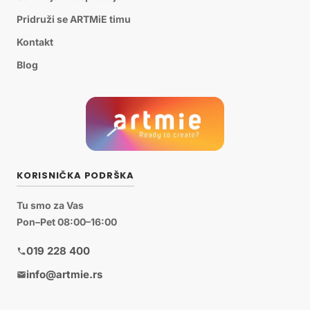
Pridruži se ARTMiE timu
Kontakt
Blog
KORISNIČKA PODRŠKA
Tu smo za Vas
Pon–Pet 08:00–16:00
019 228 400
info@artmie.rs