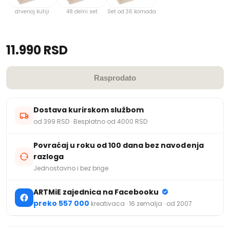
drvenoj kutiji
48 delni set
Set od 36 komada
11.990 RSD
Rasprodato
Dostava kurirskom službom
od 399 RSD · Besplatno od 4000 RSD
Povraćaj u roku od 100 dana bez navođenja
razloga
Jednostavno i bez brige
ARTMiE zajednica na Facebooku
preko 557 000
kreativaca · 16 zemalja · od 2007