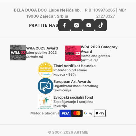
BELA DUGA DOO, Ljube Nešića bb,
PIB: 109976265 | MB:
19000 Zaječar, Srbija
21278327
PRATITE NAS
WRA 2023 Category
WRA 2023 Award
Award
Izbor publike 2023
Home and garden
(artmie.rs)
(artmie.rs)
Zlatni sertifikat Heureka
Potvrđeno od strane
kupaca - 98%
European Art Awards
Organizator međunarodnog
takmičenja
Evropski socijalni fond
Zapošljavanje i socijalna
inkluzija
Metode plaćanja
© 2007-2026 ARTMIE