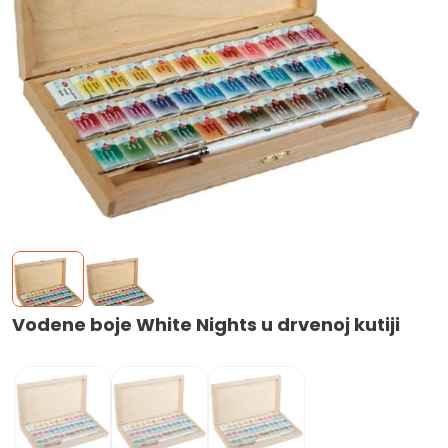
Vodene boje White Nights u drvenoj kutiji