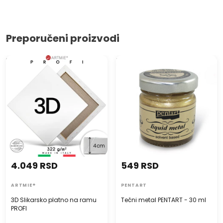
Preporučeni proizvodi
3D Slikarsko platno na ramu
Tečni metal PENTART - 30 ml
PROFI
4.049 RSD
549 RSD
ARTMIE®
PENTART
3D Slikarsko platno na ramu
Tečni metal PENTART - 30 ml
PROFI