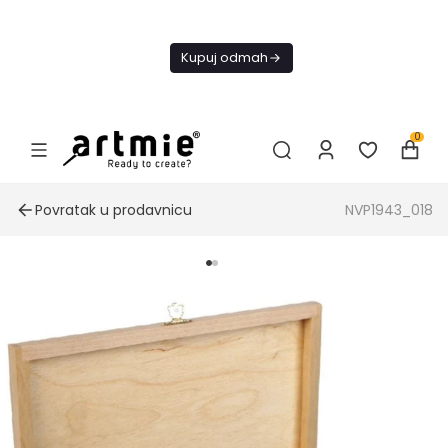
Danas
besplatna
Kupuj odmah
dostava od
4000 RSD
0
Povratak u prodavnicu
NVP1943_018