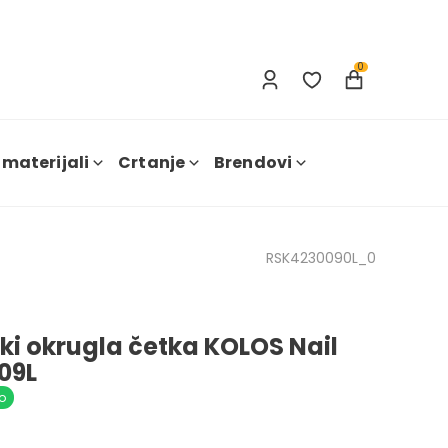
Prijavi se
Nova registracija
0
 materijali
Crtanje
Brendovi
RSK4230090L_0
ski okrugla četka KOLOS Nail
09L
o