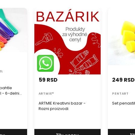
ahtle Royal
ARTMIE Kreativni bazar - Razni
Set penastih 
elni set
proizvodi
EL
59 RSD
249 RSD
pahtle
 - 6-delni
ARTMIE®
PENTART
ARTMIE Kreativni bazar -
Set penastih
Razni proizvodi