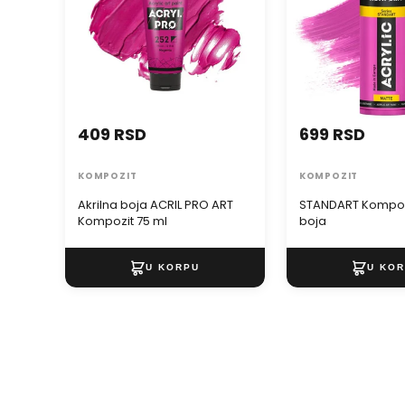
409 RSD
699 RSD
KOMPOZIT
KOMPOZIT
Akrilna boja ACRIL PRO ART
STANDART Kompozi
Kompozit 75 ml
boja