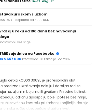
ruči danas i stiže
14–17. avgust
stava kurirskom službom
399 RSD · Besplatno od 4000 RSD
vraćaj u roku od 100 dana bez navođenja
zloga
nostavno i bez brige
TMiE zajednica na Facebooku
eko 557 000
kreativaca · 16 zemalja · od 2007
krugla četka KOLOS 3009L je profesionalni alat
za precizno ukrašavanje noktiju i detaljan rad sa
jama, uljanim bojama ili gvašom. Prirodne Kolinski
ezbeđuju odličnu apsorpciju boje i poteze bez mrlja,
ući savršenu kontrolu pri farbanju najfinijih detalja.
onomska ručka obezbeđuje stabilan hvat i