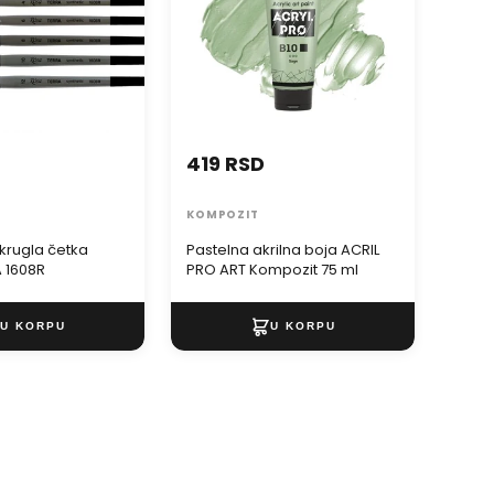
419 RSD
209
KOMPOZIT
KOLO
okrugla četka
Pastelna akrilna boja ACRIL
KOLO
 1608R
PRO ART Kompozit 75 ml
Sinte