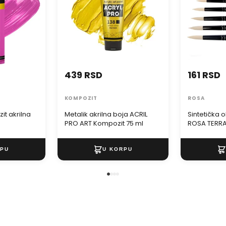
439 RSD
161 RSD
KOMPOZIT
ROSA
t akrilna
Metalik akrilna boja ACRIL
Sintetička 
PRO ART Kompozit 75 ml
ROSA TERRA