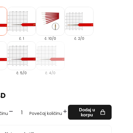
č. 1
č. 10/0
č. 2/0
č. 5/0
č. 4/0
SD
Dodaj u
činu
Povećaj količinu
korpu