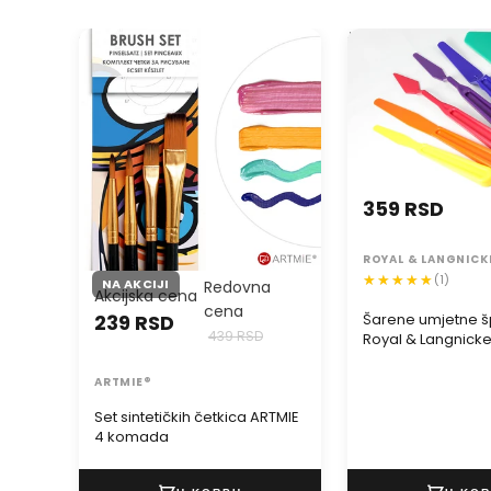
Set sintetičkih četkica ARTMIE 4
Šarene umjetne šp
komada
& Langnickel - 6-d
359 RSD
ROYAL & LANGNICK
(1)
NA AKCIJI
Redovna
Akcijska cena
cena
239 RSD
Šarene umjetne š
439 RSD
Royal & Langnickel
set
ARTMIE®
Set sintetičkih četkica ARTMIE
4 komada