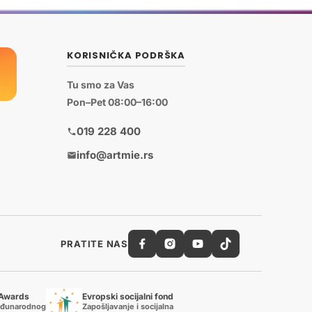
KORISNIČKA PODRŠKA
Tu smo za Vas
Pon–Pet 08:00–16:00
019 228 400
info@artmie.rs
PRATITE NAS
 Awards
Evropski socijalni fond
eđunarodnog
Zapošljavanje i socijalna