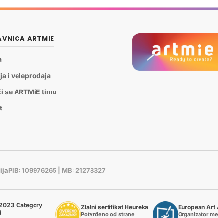
VNICA ARTMIE
a
ja i veleprodaja
ži se ARTMiE timu
t
ija
PIB: 109976265 | MB: 21278327
2023 Category
Zlatni sertifikat Heureka
European Art
d
Potvrđeno od strane
Organizator m