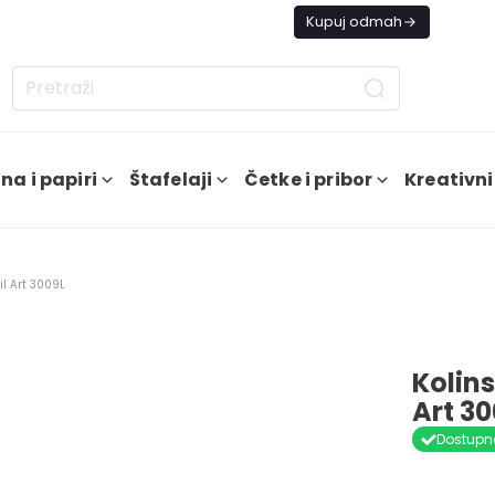
s besplatna dostava od 4000 RSD
Kupuj odmah
na i papiri
Štafelaji
Četke i pribor
Kreativni
il Art 3009L
Kolin
Art 30
Dostupn