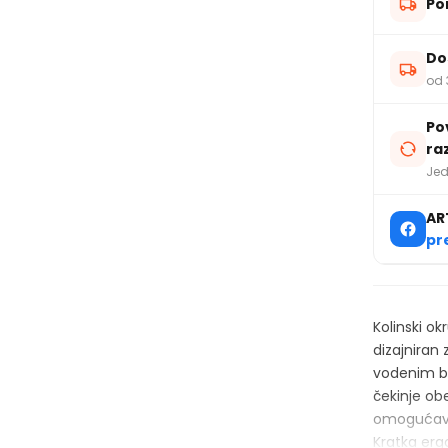
Po
Do
od 
Po
ra
Jed
AR
pr
Kolinski o
dizajniran 
vodenim bo
čekinje ob
omogućavaj
Kratka erg