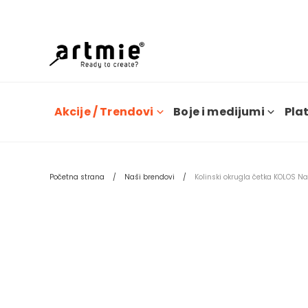
Dana
Akcije / Trendovi
Boje i medijumi
Plat
Početna strana
Naši brendovi
Kolinski okrugla četka KOLOS Na