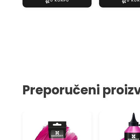
Preporučeni proiz
Akrilna boja ACRIL PRO ART
STANDART Kompozit
Kompozit 75 ml
boja