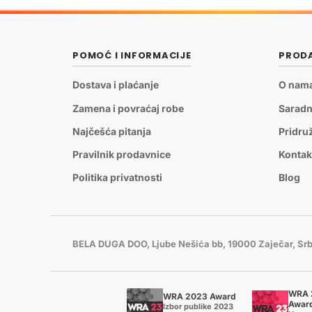
POMOĆ I INFORMACIJE
PRODA
Dostava i plaćanje
O nam
Zamena i povraćaj robe
Saradn
Najčešća pitanja
Pridru
Pravilnik prodavnice
Kontak
Politika privatnosti
Blog
BELA DUGA DOO, Ljube Nešića bb, 19000 Zaječar, Srb
WRA 
WRA 2023 Award
Awar
Izbor publike 2023