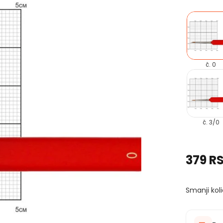
č. 0
č. 3/0
379 R
Smanji koli