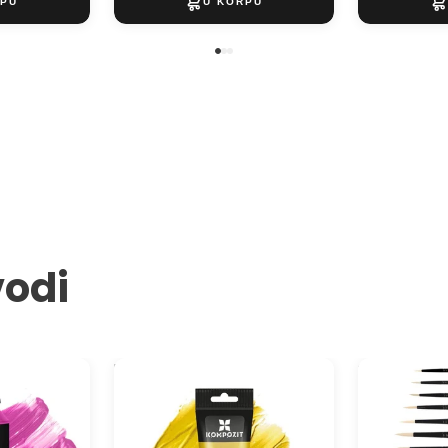
vodi
 akrilna
Metalik akrilna boja ACRIL PRO
Sintetička o
ART Kompozit 75 ml
TERRA 1608R