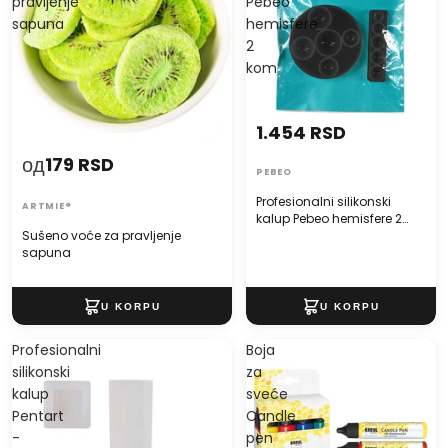
pravljenje
Pebeo
sapuna
hemisfere
2
kom
1.454 RSD
од
179 RSD
PEBEO
Profesionalni silikonski
ARTMIE®
kalup Pebeo hemisfere 2
Sušeno voće za pravljenje
kom
sapuna
Profesionalni
Boja
silikonski
za
kalup
sveće
Pentart
Candle
-
pen