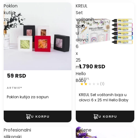
Poklon
KREUL
kutija
Set
za
voštanih
sapun
boja
u
olovci
6
x
25
1.790 RSD
ml
Hello
59 RSD
KREUL
Baby
(1)
ARTMIE®
KREUL Set voštanih boja u
Poklon kutija za sapun
olovci 6 x 25 ml Hello Baby
Profesionalni
Sušene
silikonski
biljke