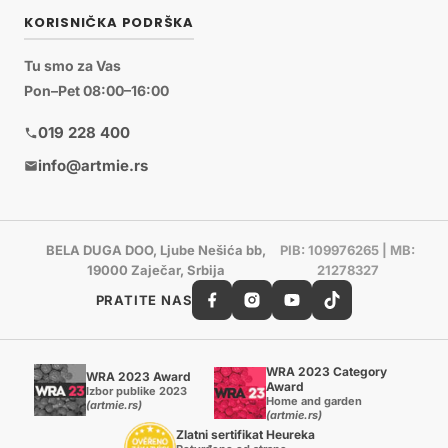
KORISNIČKA PODRŠKA
Tu smo za Vas
Pon–Pet 08:00–16:00
019 228 400
info@artmie.rs
BELA DUGA DOO, Ljube Nešića bb,
PIB: 109976265 | MB:
19000 Zaječar, Srbija
21278327
PRATITE NAS
WRA 2023 Category
WRA 2023 Award
Award
Izbor publike 2023
Home and garden
(artmie.rs)
(artmie.rs)
Zlatni sertifikat Heureka