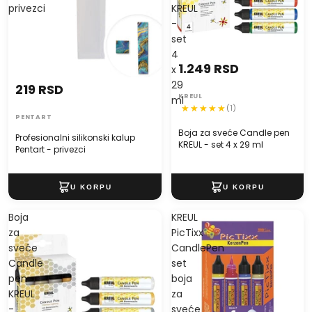
privezci
KREUL
-
set
4
1.249 RSD
x
29
219 RSD
KREUL
ml
(1)
PENTART
Boja za sveće Candle pen
Profesionalni silikonski kalup
KREUL - set 4 x 29 ml
Pentart - privezci
Boja
KREUL
za
PicTixx
sveće
CandlePen
Candle
set
pen
boja
KREUL
za
-
sveće