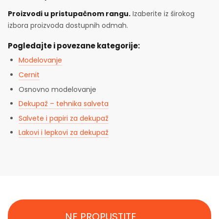
Proizvodi u pristupačnom rangu.
Izaberite iz širokog
izbora proizvoda dostupnih odmah.
Pogledajte i povezane kategorije:
Modelovanje
Cernit
Osnovno modelovanje
Dekupaž – tehnika salveta
Salvete i papiri za dekupaž
Lakovi i lepkovi za dekupaž
NE PROPUSTITE