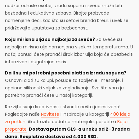
nadzor odrasle osobe, izrada sapuna i sveća može biti
bezbedna i edukativna zabava. Birajte proizvode
namenjene deci, kao što su setovi brenda Kreul, i uvek se
pridržavajte uputstava za bezbednost.
Koja mirisna ulja su najbolja za sveće?
Za sveće su
najbolja mirisna ulja namenjena visokim temperaturama. U
našoj ponudi ćete pronaći širok izbor ulja koja će obezbediti
intenzivan i dugotrajan miris.
Da li su mi potrebni posebni alati za izradu sapuna?
Osnovni alati su kalupi, posude za topljenje i mešanje, i
opciono silikonski valjak za zaglađivanje. Sve što vam je
potrebno pronaći ćete u našoj kategoriji.
Razvijte svoju kreativnost i stvorite nešto jedinstveno!
Pogledajte naše
Novitete
i inspiracije u kategoriji
400 ideja
za poklon
. Ako tražite dodatne materijale, posetite i
Boje i
preparate
.
Dostava putem GLS-a u roku od 2–3 radna
dana. Besplatna dostava od 4.000 RSD.