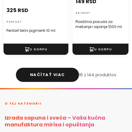
149 RSD
325 RSD
ARTMIE®
Plastična posuda za
PENTART
mešanje i sipanje 1000 ml
Pentart tečni pigmenti 10 ml
NAČÍTAŤ VIAC
16 z 144 produktov
O TEJ KATEGORII
Izrada sapuna i sveća – Vaša kućna
manufaktura mirisa i opuštanja