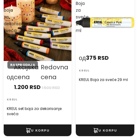
set
Boja
boja
za
za
sveće
dekorisanje
29
sveća
ml
од
375 RSD
RASPRODAJA
Akcijska
Redovna
KREUL
од
cena
cena
KREUL Boja za sveće 29 ml
1.200 RSD
1.500 RSD
KREUL
KREUL set boja za dekorisanje
sveća