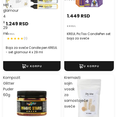
set
glamour
1.449 RSD
4
x
1.249 RSD
KREUL
29
ml
KREUL PicTixx CandlePen set
KREUL
boja za sveće
(1)
Boja za sveće Candle pen KREUL
- set glamour 4 x 29 ml
Kompozit
Kremasti
Glitter
sojin
Puder
vosak
60g
za
samostojeće
sveće