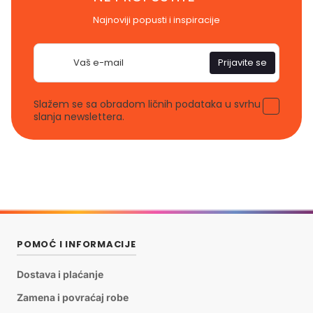
Najnoviji popusti i inspiracije
E-
Prijavite se
pošta
Slažem se sa obradom ličnih podataka u svrhu
slanja newslettera.
POMOĆ I INFORMACIJE
Dostava i plaćanje
Zamena i povraćaj robe