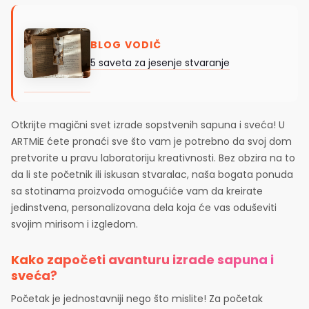
BLOG VODIČ
5 saveta za jesenje stvaranje
Otkrijte magični svet izrade sopstvenih sapuna i sveća! U
ARTMiE ćete pronaći sve što vam je potrebno da svoj dom
pretvorite u pravu laboratoriju kreativnosti. Bez obzira na to
da li ste početnik ili iskusan stvaralac, naša bogata ponuda
sa stotinama proizvoda omogućiće vam da kreirate
jedinstvena, personalizovana dela koja će vas oduševiti
svojim mirisom i izgledom.
Kako započeti avanturu izrade sapuna i
sveća?
Početak je jednostavniji nego što mislite! Za početak