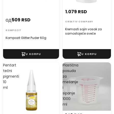
1.079 RSD
од
509 RSD
CREATIV COMPANY
Kremasti sojin vosak za
KOMPOZIT
samostojeće sveće
Kompozit Glitter Puder 60g
Pentart
Plastična
tečni
posuda
pigmenti
za
10
mešanje
ml
i
sipanje
1000
ml