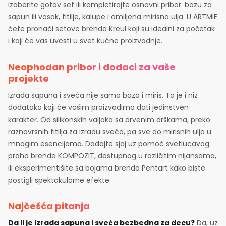
izaberite gotov set ili kompletirajte osnovni pribor: bazu za
sapun ili vosak, fitilje, kalupe i omiljena mirisna ulja. U ARTMiE
ćete pronaći setove brenda Kreul koji su idealni za početak
i koji će vas uvesti u svet kućne proizvodnje.
Neophodan pribor i dodaci za vaše
projekte
Izrada sapuna i sveća nije samo baza i miris. To je i niz
dodataka koji će vašim proizvodima dati jedinstven
karakter. Od silikonskih valjaka sa drvenim drškama, preko
raznovrsnih fitilja za izradu sveća, pa sve do mirisnih ulja u
mnogim esencijama. Dodajte sjaj uz pomoć svetlucavog
praha brenda KOMPOZIT, dostupnog u različitim nijansama,
ili eksperimentišite sa bojama brenda Pentart kako biste
postigli spektakularne efekte.
Najčešća pitanja
Da li je izrada sapuna i sveća bezbedna za decu?
Da, uz