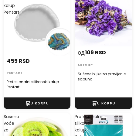
kalup
za
Pentart
pravljenje
sapuna
од
109 RSD
459 RSD
ARTMIE®
PENTART
Sušene biljke za pravljenje
sapuna
Profesionalni silikonski kalup
Pentart
Sušeno
Profesionalni
voće
silikonski
za
kalup