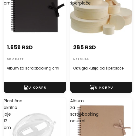
crni
šperploče
1.659 RSD
285 RSD
DP CRAFT
NERCHAU
Album za scrapbooking crni
Okrugla kutija od šperploče
Plastično
Album
akrilno
za
jaje
scrapbooking
12
neutral
cm