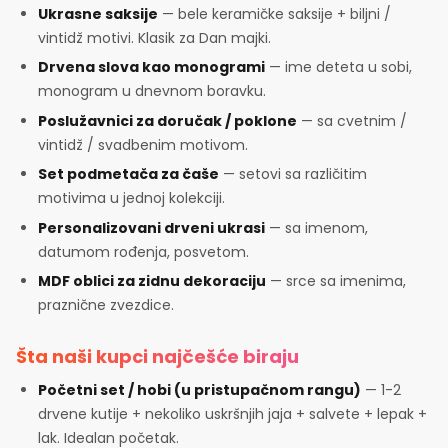
Ukrasne saksije
— bele keramičke saksije + biljni /
vintidž motivi. Klasik za Dan majki.
Drvena slova kao monogrami
— ime deteta u sobi,
monogram u dnevnom boravku.
Poslužavnici za doručak / poklone
— sa cvetnim /
vintidž / svadbenim motivom.
Set podmetača za čaše
— setovi sa različitim
motivima u jednoj kolekciji.
Personalizovani drveni ukrasi
— sa imenom,
datumom rođenja, posvetom.
MDF oblici za zidnu dekoraciju
— srce sa imenima,
praznične zvezdice.
Šta naši kupci najčešće biraju
Početni set / hobi (u pristupačnom rangu)
— 1-2
drvene kutije + nekoliko uskršnjih jaja + salvete + lepak +
lak. Idealan početak.