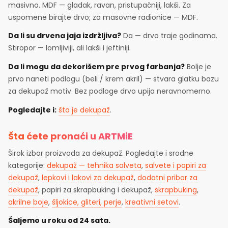
masivno. MDF — gladak, ravan, pristupačniji, lakši. Za
uspomene birajte drvo; za masovne radionice — MDF.
Da li su drvena jaja izdržljiva?
Da — drvo traje godinama.
Stiropor — lomljiviji, ali lakši i jeftiniji.
Da li mogu da dekorišem pre prvog farbanja?
Bolje je
prvo naneti podlogu (beli / krem akril) — stvara glatku bazu
za dekupaž motiv. Bez podloge drvo upija neravnomerno.
Pogledajte i:
šta je dekupaž
.
Šta ćete pronaći u ARTMiE
Širok izbor proizvoda za dekupaž. Pogledajte i srodne
kategorije:
dekupaž — tehnika salveta
,
salvete i papiri za
dekupaž
,
lepkovi i lakovi za dekupaž
,
dodatni pribor za
dekupaž
, papiri za skrapbuking i dekupaž,
skrapbuking
,
akrilne boje
,
šljokice, gliteri, perje
,
kreativni setovi
.
Šaljemo u roku od 24 sata.