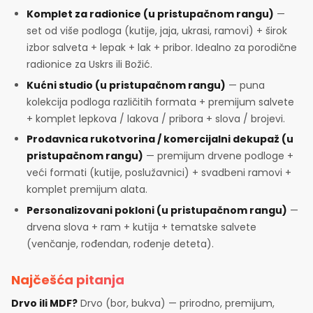
Komplet za radionice (u pristupačnom rangu)
—
set od više podloga (kutije, jaja, ukrasi, ramovi) + širok
izbor salveta + lepak + lak + pribor. Idealno za porodične
radionice za Uskrs ili Božić.
Kućni studio (u pristupačnom rangu)
— puna
kolekcija podloga različitih formata + premijum salvete
+ komplet lepkova / lakova / pribora + slova / brojevi.
Prodavnica rukotvorina / komercijalni dekupaž (u
pristupačnom rangu)
— premijum drvene podloge +
veći formati (kutije, poslužavnici) + svadbeni ramovi +
komplet premijum alata.
Personalizovani pokloni (u pristupačnom rangu)
—
drvena slova + ram + kutija + tematske salvete
(venčanje, rođendan, rođenje deteta).
Najčešća pitanja
Drvo ili MDF?
Drvo (bor, bukva) — prirodno, premijum,