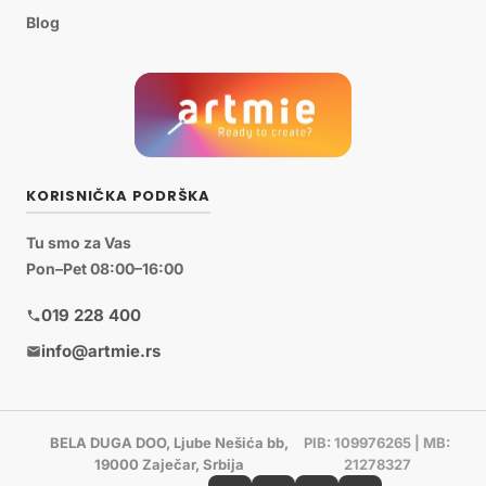
Blog
KORISNIČKA PODRŠKA
Tu smo za Vas
Pon–Pet 08:00–16:00
019 228 400
info@artmie.rs
BELA DUGA DOO, Ljube Nešića bb,
PIB: 109976265 | MB:
19000 Zaječar, Srbija
21278327