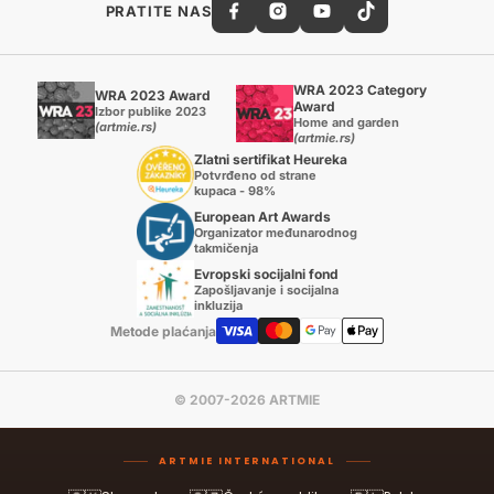
PRATITE NAS
WRA 2023 Category
WRA 2023 Award
Award
Izbor publike 2023
Home and garden
(artmie.rs)
(artmie.rs)
Zlatni sertifikat Heureka
Potvrđeno od strane
kupaca - 98%
European Art Awards
Organizator međunarodnog
takmičenja
Evropski socijalni fond
Zapošljavanje i socijalna
inkluzija
Metode plaćanja
© 2007-2026 ARTMIE
ARTMIE INTERNATIONAL