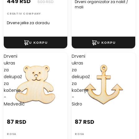
449 RSD
509 RSD
Drveni organizator za nakit /
mali
CREATIV COMPANY
Drvene jelke za doradu
Drveni
Drveni
ukras
ukras
za
za
dekupaž
dekupaž
za
za
kačenje
kačenje
-
-
Medvedić
Sidro
87 RSD
87 RSD
ROSA
ROSA