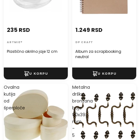
235 RSD
1.249 RSD
ARTMIE®
DP CRAFT
Plastično akrilno jaje 12 cm
Album za scrapbooking
neutral
Ovalna
Metalna
kutija
drška
od
bronzana
šperploče
boja
90x39
mm
-
5