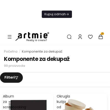
Danas
besplatna
Kupuj odmah
dostava od
4000 RSD
0
Početna
/
Komponente za dekupaž
Komponente za dekupaž
99
proizvoda
Album
Okrugla
za
kutija
scrapbooking
od