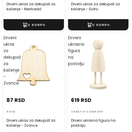
Drveni ukras za dekupaž za
Drveni ukras za dekupaž za
kačenje - Medvedić
kačenje - Sidro
Drveni
Drveni
ukras
ukrasna
za
figura
dekupaž
na
za
postolju
kačenje
-
Zvonce
87 RSD
619 RSD
ROSA
CREATIV COMPANY
Drveni ukras za dekupaž za
Drveni ukrasna figura na
kačenje - Zvonce
postolju