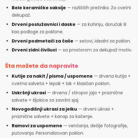
Bele keramičke saksije
— različitih prečnika. Za cvetni
dekupaž.
Drveni poslužavnici i daske
— za kuhinju, doručak ili
kao podloge za poklone.
Drveni podmetači za čaše
— setovi, idealni za poklon.
Drveni zidni čiviluci
— sa prostorom za dekupaž motiv.
Šta možete da napravite
Kutije za nakit / pisma / uspomene
— drvena kutija +
cvetna salveta + lepak + lak = klasičan poklon.
Uskršnji ukrasi
— drvena / stiropor jaja + praznične
salvete + šljokice za završni sjaj.
Novogodišnji ukrasi za jelku
— drveni ukrasi +
praznične salvete + kanap za kačenje.
Ramovi za uspomene
— venčanja, dečije fotografije,
putovanja. Personalizovan poklon.