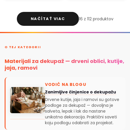
NAČÍTAŤ VIAC
16 z 112 produktov
O TEJ KATEGORII
Materijali za dekupaž — drveni oblici, kutije,
jaja, ramovi
VODIČ NA BLOGU
Zanimljive činjenice o dekupažu
Drvene kutije, jaja i ramovi su gotove
podloge za dekupaž — dovoljna je
salveta, lepak i lak da nastane
unikatna dekoracija. Praktični saveti
koju podlogu odabrati za projekat.