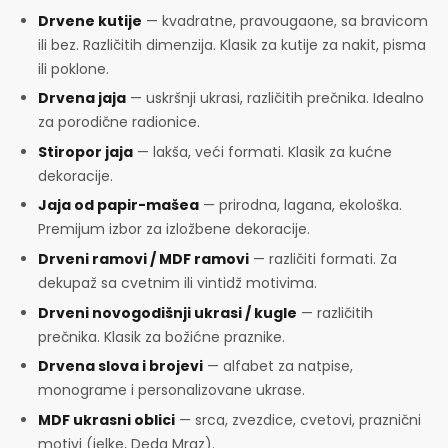
Drvene kutije
— kvadratne, pravougaone, sa bravicom
ili bez. Različitih dimenzija. Klasik za kutije za nakit, pisma
ili poklone.
Drvena jaja
— uskršnji ukrasi, različitih prečnika. Idealno
za porodične radionice.
Stiropor jaja
— lakša, veći formati. Klasik za kućne
dekoracije.
Jaja od papir-mašea
— prirodna, lagana, ekološka.
Premijum izbor za izložbene dekoracije.
Drveni ramovi / MDF ramovi
— različiti formati. Za
dekupaž sa cvetnim ili vintidž motivima.
Drveni novogodišnji ukrasi / kugle
— različitih
prečnika. Klasik za božićne praznike.
Drvena slova i brojevi
— alfabet za natpise,
monograme i personalizovane ukrase.
MDF ukrasni oblici
— srca, zvezdice, cvetovi, praznični
motivi (jelke, Deda Mraz).