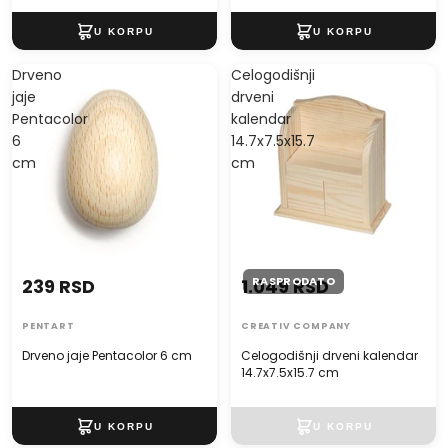
Drveno
Celogodišnji
jaje
drveni
Pentacolor
kalendar
6
14.7x7.5x15.7
cm
cm
RASPRODATO
239 RSD
1.049 RSD
PENTART
CREATIV COMPANY
Drveno jaje Pentacolor 6 cm
Celogodišnji drveni kalendar
14.7x7.5x15.7 cm