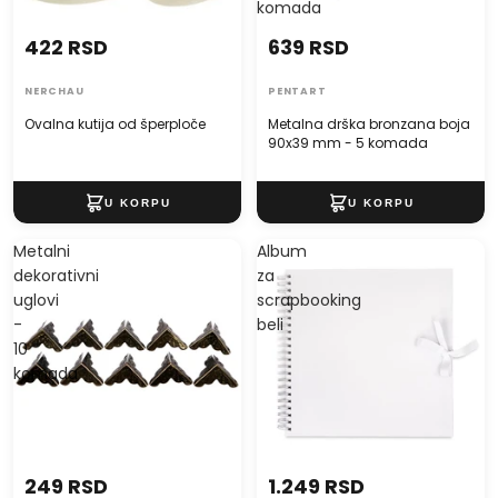
komada
422 RSD
639 RSD
NERCHAU
PENTART
Ovalna kutija od šperploče
Metalna drška bronzana boja
90x39 mm - 5 komada
Metalni
Album
dekorativni
za
uglovi
scrapbooking
-
beli
10
komada
249 RSD
1.249 RSD