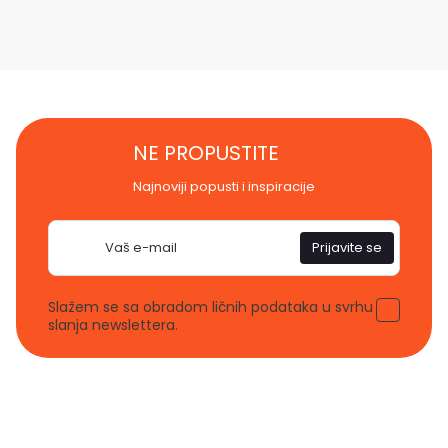
NE PROPUSTITE
Najnoviji popusti i inspiracije
E-
Prijavite se
pošta
Slažem se sa obradom ličnih podataka u svrhu
slanja newslettera.