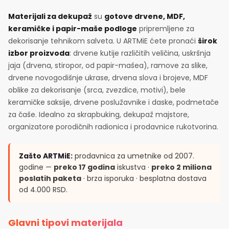
Materijali za dekupaž
su
gotove drvene, MDF,
keramičke i papir-maše podloge
pripremljene za
dekorisanje tehnikom salveta. U ARTMiE ćete pronaći
širok
izbor proizvoda
: drvene kutije različitih veličina, uskršnja
jaja (drvena, stiropor, od papir-mašea), ramove za slike,
drvene novogodišnje ukrase, drvena slova i brojeve, MDF
oblike za dekorisanje (srca, zvezdice, motivi), bele
keramičke saksije, drvene poslužavnike i daske, podmetače
za čaše. Idealno za skrapbuking, dekupaž majstore,
organizatore porodičnih radionica i prodavnice rukotvorina.
Zašto ARTMiE:
prodavnica za umetnike od 2007.
godine —
preko 17 godina
iskustva ·
preko 2 miliona
poslatih paketa
· brza isporuka · besplatna dostava
od 4.000 RSD.
Glavni tipovi materijala