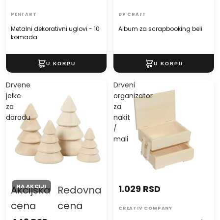
PENTART
DP CRAFT
Metalni dekorativni uglovi - 10
Album za scrapbooking beli
komada
Drvene
Drveni
jelke
organizator
za
za
doradu
nakit
/
mali
NA AKCIJI
1.029 RSD
Akcijska
Redovna
cena
cena
CREATIV COMPANY