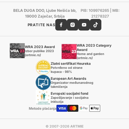
BELA DUGA DOO, Ljube Nešića bb,
PIB: 109976265 | MB:
19000 Zaječar, Srbija
21278327
PRATITE NAS
WRA 2023 Category
WRA 2023 Award
Award
Izbor publike 2023
Home and garden
(artmie.rs)
(artmie.rs)
Zlatni sertifikat Heureka
Potvrđeno od strane
kupaca - 98%
European Art Awards
Organizator međunarodnog
takmičenja
Evropski socijalni fond
Zapošljavanje i socijalna
inkluzija
Metode plaćanja
© 2007-2026 ARTMIE