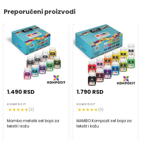
Preporučeni proizvodi
Mambo metalik set boja za
MAMBO Kompozit set boja za
tekstil i kožu
tekstil i kožu
1.790 RSD
1.490 RSD
KOMPOZIT
KOMPOZIT
(3)
(2)
MAMBO Kompozit set boja za
Mambo metalik set boja za
tekstil i kožu
tekstil i kožu