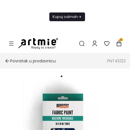
Danas
besplatna
Kupuj odmah
dostava od
4000 RSD
0
Povratak u prodavnicu
PNT45123