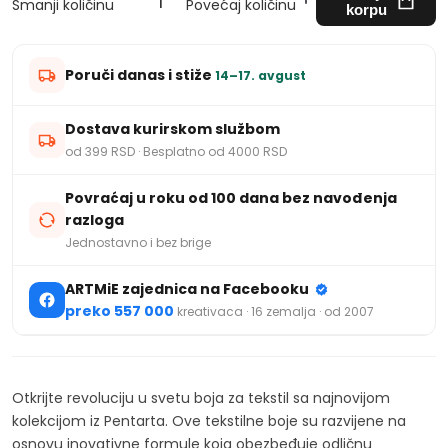
Smanji količinu
Povećaj količinu
korpu
Poruči danas i stiže
14–17. avgust
Dostava kurirskom službom
od 399 RSD · Besplatno od 4000 RSD
Povraćaj u roku od 100 dana bez navođenja
razloga
Jednostavno i bez brige
ARTMiE zajednica na Facebooku
preko 557 000
kreativaca · 16 zemalja · od 2007
Otkrijte revoluciju u svetu boja za tekstil sa najnovijom
kolekcijom iz Pentarta. Ove tekstilne boje su razvijene na
osnovu inovativne formule koja obezbeđuje odličnu