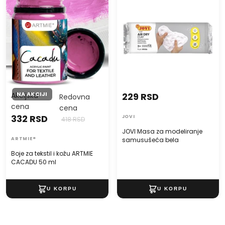
CACADU 50 ml
samusušeća bela
NA AKCIJI
Akcijska
229 RSD
Redovna
cena
cena
332 RSD
JOVI
418 RSD
JOVI Masa za modeliranje
ARTMIE®
samusušeća bela
Boje za tekstil i kožu ARTMIE
CACADU 50 ml