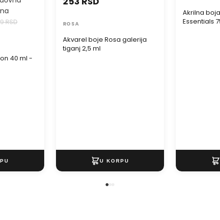
253 RSD
ena
Akrilna boj
Essentials 
79 RSD
ROSA
Akvarel boje Rosa galerija
tiganj 2,5 ml
ton 40 ml -