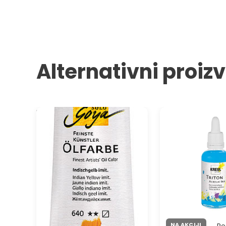
Alternativni proiz
Uljana boja Finest Artists Solo
Akrilno mastilo Tri
Goya 55 ml
KREUL
NA AKCIJI
Re