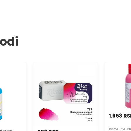
pogodan za
boje, dobr
Nanesite na
pomoću čet
debljine sl
Kompozit a
vodi
dece je m
mokri radn
ACRIL PRO k
pomoćnik z
ton 40 ml -
Akvarel boje Rosa galerija tiganj
Akrilna boja 
2,5 ml
Essentials 7
1.653 R
ROYAL TALE
dovna