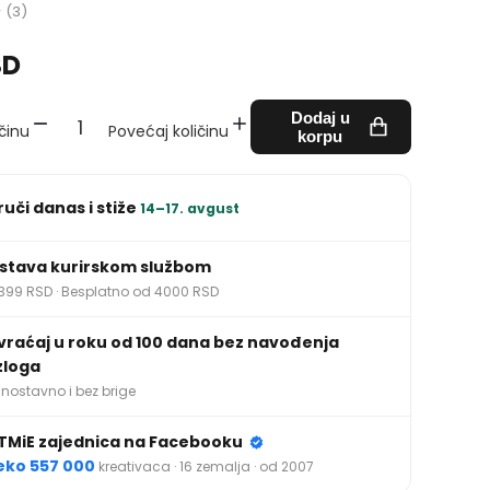
(3)
SD
Dodaj u
činu
Povećaj količinu
korpu
ruči danas i stiže
14–17. avgust
stava kurirskom službom
399 RSD · Besplatno od 4000 RSD
vraćaj u roku od 100 dana bez navođenja
zloga
nostavno i bez brige
TMiE zajednica na Facebooku
eko 557 000
kreativaca · 16 zemalja · od 2007