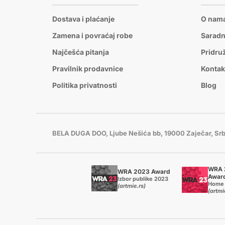
Dostava i plaćanje
O nam
Zamena i povraćaj robe
Saradn
Najčešća pitanja
Pridru
Pravilnik prodavnice
Kontak
Politika privatnosti
Blog
BELA DUGA DOO, Ljube Nešića bb, 19000 Zaječar, Srb
WRA 
WRA 2023 Award
Awar
Izbor publike 2023
Home 
(artmie.rs)
(artmi