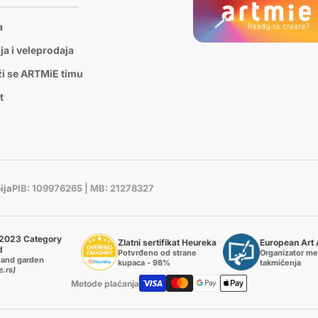
a
ja i veleprodaja
ži se ARTMiE timu
t
ija
PIB: 109976265 | MB: 21278327
2023 Category
Zlatni sertifikat Heureka
European Art
d
Potvrđeno od strane
Organizator m
and garden
kupaca - 98%
takmičenja
e.rs)
Metode plaćanja