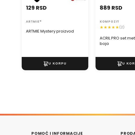
129 RSD
889 RSD
ARTMIE®
KOMPOZIT
(2)
ARTMIE Mystery proizvod
ACRIL PRO set meta
boja
POMOĆ I INFORMACIJE
PRODA