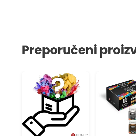
Preporučeni proiz
ARTMIE Mystery proizvod
ACRIL PRO set metal
boja