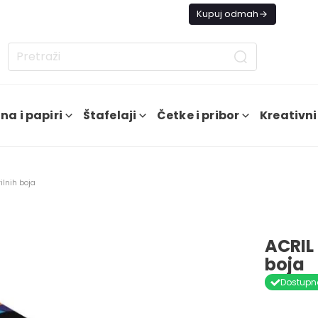
s besplatna dostava od 4000 RSD
Kupuj odmah
na i papiri
Štafelaji
Četke i pribor
Kreativni
ilnih boja
ACRIL 
boja
Dostupn