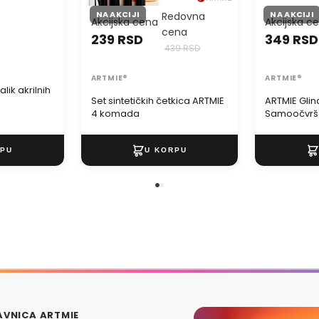
NA AKCIJI
NA AKCIJI
Redovna
Akcijska cena
Akcijska c
cena
239 RSD
349 RSD
439 RSD
ARTMIE®
ARTMIE®
lik akrilnih
Set sintetičkih četkica ARTMIE
ARTMIE Gli
4 komada
Samoočvršć
modeliranj
VNICA ARTMIE