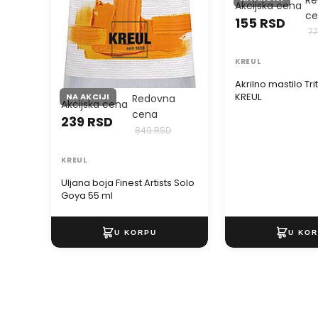
Akcijska cena
c
155 RSD
7
KREUL
Akrilno mastilo Tri
KREUL
NA AKCIJI
Redovna
Akcijska cena
cena
239 RSD
849 RSD
KREUL
Uljana boja Finest Artists Solo
Goya 55 ml