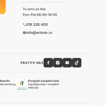
Tu smo za Vas
Pon–Pet 08:00–16:00
019 228 400
info@artmie.rs
PRATITE NAS
 Awards
Evropski socijalni fond
eđunarodnog
Zapošljavanje i socijalna
inkluzija