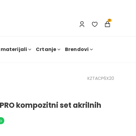
Prijavi se
Nova registracija
0
 materijali
Crtanje
Brendovi
KZTACP6X20
PRO kompozitni set akrilnih
o