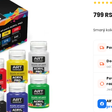
799 R
Smanji koli
Po
Do
od 
Po
ra
Jed
AR
pr