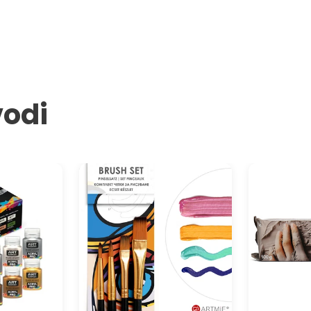
vodi
ik akrilnih
Set sintetičkih četkica ARTMIE 4
ARTMIE Glin
komada
Samoočvršću
modeliranje 