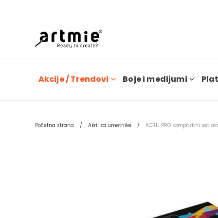
Dana
Akcije / Trendovi
Boje i medijumi
Plat
Početna strana
Akril za umetnike
ACRIL PRO kompozitni set akr