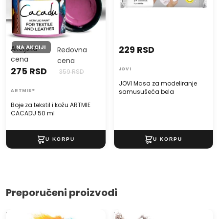
NA AKCIJI
Akcijska
229 RSD
Redovna
cena
cena
275 RSD
JOVI
359 RSD
JOVI Masa za modeliranje
ARTMIE®
samusušeća bela
Boje za tekstil i kožu ARTMIE
CACADU 50 ml
Preporučeni proizvodi
Dekorativno perje 5 g -
Prirodno perje od prepelice 5