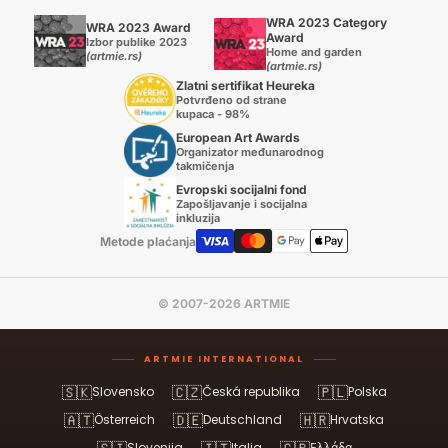
WRA 2023 Category
WRA 2023 Award
Award
Izbor publike 2023
Home and garden
(artmie.rs)
(artmie.rs)
Zlatni sertifikat Heureka
Potvrđeno od strane
kupaca - 98%
European Art Awards
Organizator međunarodnog
takmičenja
Evropski socijalni fond
Zapošljavanje i socijalna
inkluzija
Metode plaćanja
© 2007-2026 ARTMIE
ARTMIE INTERNATIONAL
🇸🇰
🇨🇿
🇵🇱
Slovensko
Česká republika
Polska
🇦🇹
🇩🇪
🇭🇷
Österreich
Deutschland
Hrvatska
Slovenija
Italia
Ελλάδα