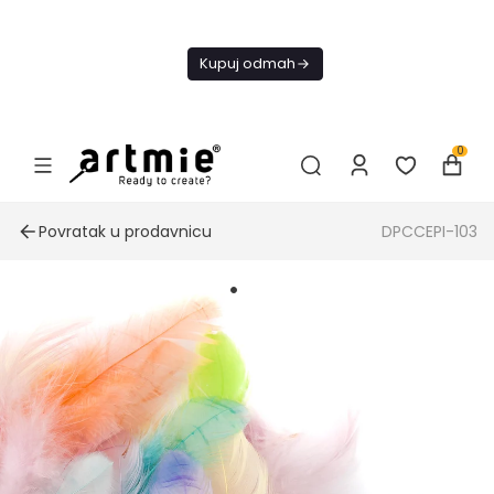
Danas
besplatna
Kupuj odmah
dostava od
4000 RSD
0
Povratak u prodavnicu
DPCCEPI-103