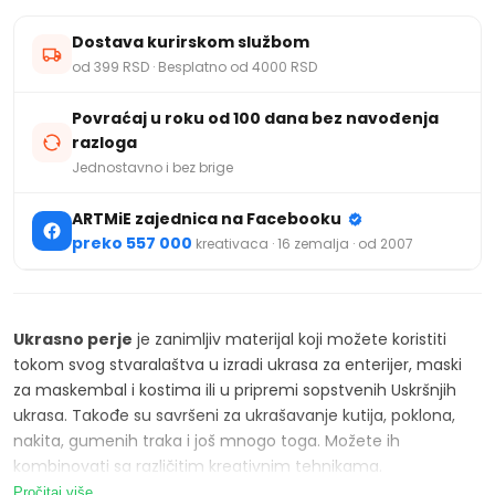
Dostava kurirskom službom
od 399 RSD · Besplatno od 4000 RSD
Povraćaj u roku od 100 dana bez navođenja
razloga
Jednostavno i bez brige
ARTMiE zajednica na Facebooku
preko 557 000
kreativaca · 16 zemalja · od 2007
Ukrasno perje
je zanimljiv materijal koji možete koristiti
tokom svog stvaralaštva u izradi ukrasa za enterijer, maski
za maskembal i kostima ili u pripremi sopstvenih Uskršnjih
ukrasa. Takođe su savršeni za ukrašavanje kutija, poklona,
nakita, gumenih traka i još mnogo toga. Možete ih
kombinovati sa različitim kreativnim tehnikama.
Pročitaj više