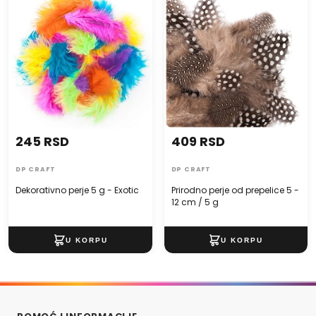
Exotic
- 12 cm / 5 g
245 RSD
409 RSD
DP CRAFT
DP CRAFT
Dekorativno perje 5 g - Exotic
Prirodno perje od prepelice 5 -
12 cm / 5 g