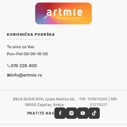
KORISNIČKA PODRŠKA
Tu smo za Vas
Pon–Pet 08:00–16:00
019 228 400
info@artmie.rs
BELA DUGA DOO, Ljube Nešića bb,
PIB: 109976265 | MB:
19000 Zaječar, Srbija
21278327
PRATITE NAS