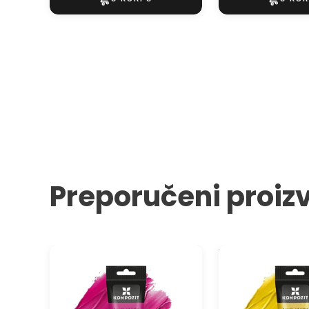
Preporučeni proiz
Akrilna boja ACRIL PRO ART
Metalik akrilna boj
Kompozit 75 ml
ART Kompozit 75 