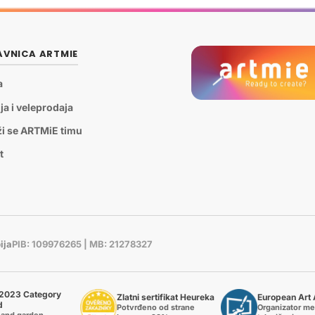
VNICA ARTMIE
a
ja i veleprodaja
ži se ARTMiE timu
t
ija
PIB: 109976265 | MB: 21278327
2023 Category
Zlatni sertifikat Heureka
European Art
d
Potvrđeno od strane
Organizator m
and garden