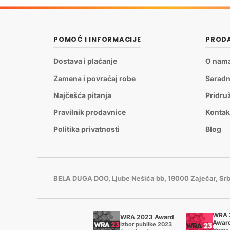
POMOĆ I INFORMACIJE
PRODA
Dostava i plaćanje
O nam
Zamena i povraćaj robe
Saradn
Najčešća pitanja
Pridru
Pravilnik prodavnice
Kontak
Politika privatnosti
Blog
BELA DUGA DOO, Ljube Nešića bb, 19000 Zaječar, Srb
WRA 
WRA 2023 Award
Awar
Izbor publike 2023
Home 