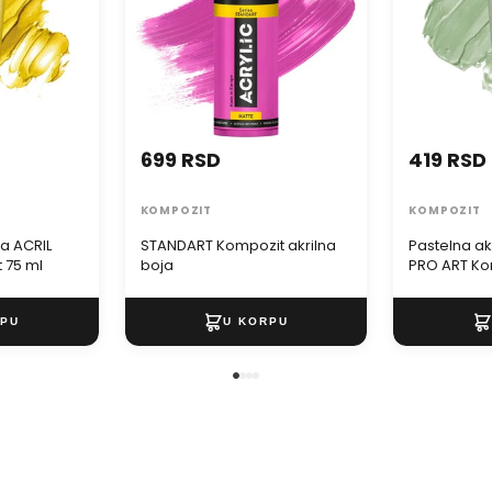
699 RSD
419 RSD
KOMPOZIT
KOMPOZIT
ja ACRIL
STANDART Kompozit akrilna
Pastelna ak
 75 ml
boja
PRO ART Ko