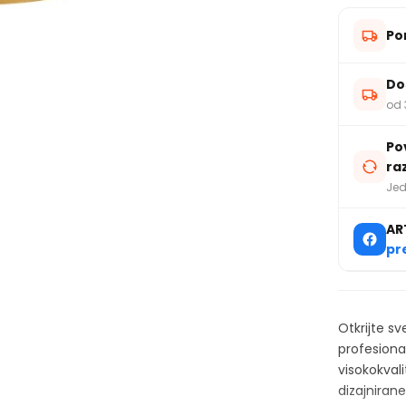
Po
Do
od 
Po
ra
Jed
AR
pr
Otkrijte s
profesiona
visokokval
dizajnirane