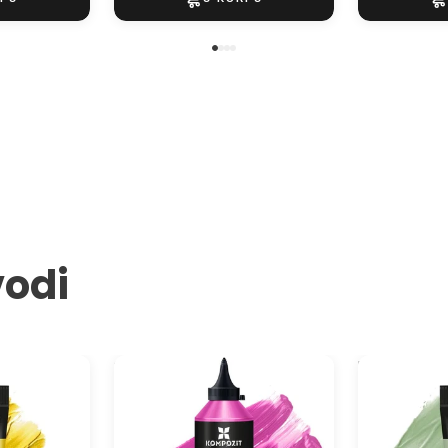
vodi
a ACRIL PRO
STANDART Kompozit akrilna
Pastelna akr
ml
boja
ART Kompozi