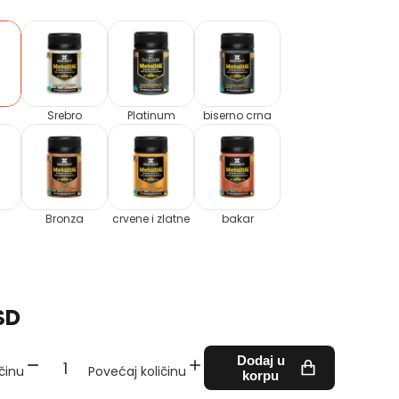
Srebro
Platinum
biserno crna
Bronza
crvene i zlatne
bakar
SD
Dodaj u
činu
Povećaj količinu
korpu