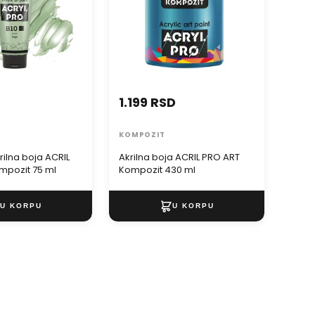
1.199 RSD
1.4
KOMPOZIT
KOMP
rilna boja ACRIL
Akrilna boja ACRIL PRO ART
Metal
mpozit 75 ml
Kompozit 430 ml
akril