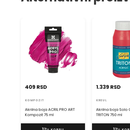
Akrilna boja ACRIL PRO ART
Akrilna boja Solo 
Kompozit 75 ml
750 ml
409 RSD
1.339 RSD
KOMPOZIT
KREUL
Akrilna boja ACRIL PRO ART
Akrilna boja Solo
Kompozit 75 ml
TRITON 750 ml