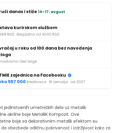
ruči danas i stiže
14–17. avgust
stava kurirskom službom
399 RSD · Besplatno od 4000 RSD
vraćaj u roku od 100 dana bez navođenja
zloga
nostavno i bez brige
TMiE zajednica na Facebooku
eko 557 000
kreativaca · 16 zemalja · od 2007
vet jedinstvenih umetničkih dela uz metalik
lne akrilne boje MetalliK Kompozit. Ove
itetne boje sa dekorativnim metalik efektom su
 da obezbede odličnu pokrivenost i izdržljivost kako za