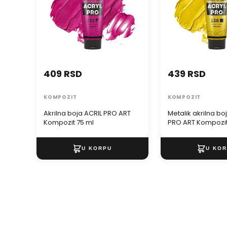
409 RSD
439 RSD
KOMPOZIT
KOMPOZIT
Akrilna boja ACRIL PRO ART
Metalik akrilna bo
Kompozit 75 ml
PRO ART Kompozit