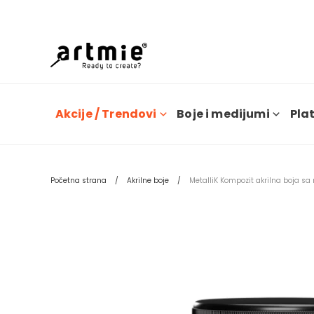
Dana
Akcije / Trendovi
Boje i medijumi
Plat
Početna strana
Akrilne boje
MetalliK Kompozit akrilna boja sa