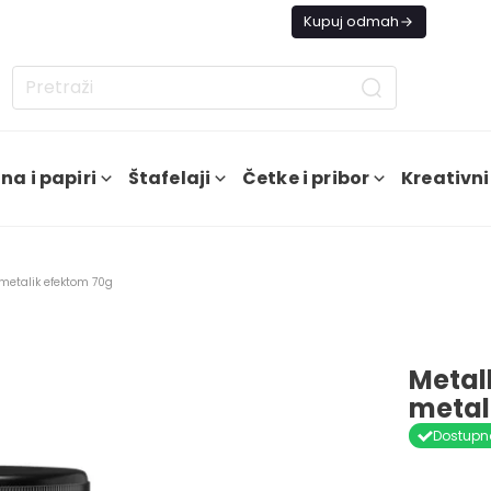
s besplatna dostava od 4000 RSD
Kupuj odmah
na i papiri
Štafelaji
Četke i pribor
Kreativni
 metalik efektom 70g
Metal
metal
Dostupn