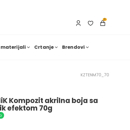
Prijavi se
Nova registracija
0
 materijali
Crtanje
Brendovi
KZTENM70_70
liK Kompozit akrilna boja sa
ik efektom 70g
o