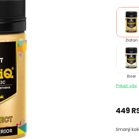
Zlatan
Biser
Prikaži više
449 R
Smanji koli