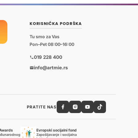
KORISNIČKA PODRŠKA
Tu smo za Vas
Pon–Pet 08:00–16:00
019 228 400
info@artmie.rs
PRATITE NAS
 Awards
Evropski socijalni fond
eđunarodnog
Zapošljavanje i socijalna