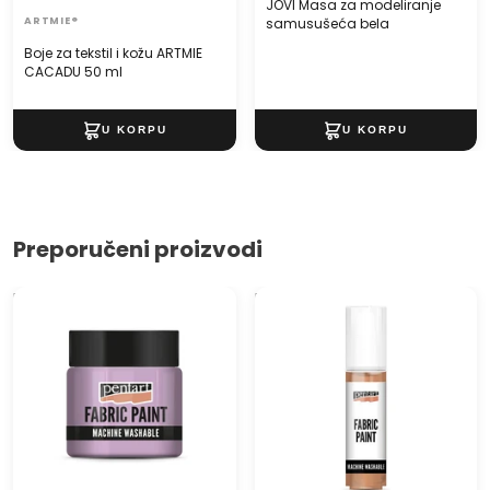
JOVI Masa za modeliranje
ARTMIE®
samusušeća bela
Boje za tekstil i kožu ARTMIE
CACADU 50 ml
Preporučeni proizvodi
Pentart Boja za tekstil 50 ml
Pentart metalik boja za
tekstil 20ml