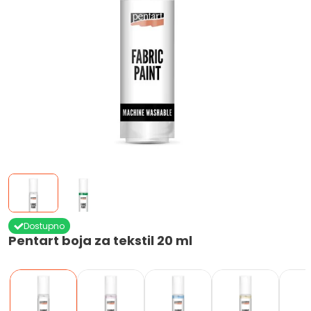
Dostupno
Pentart boja za tekstil 20 ml