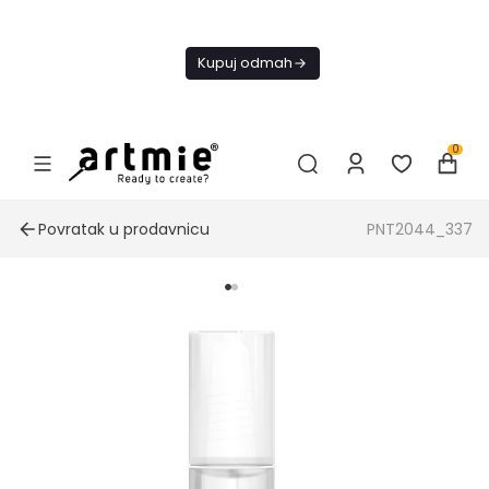
Danas
besplatna
Kupuj odmah
dostava od
4000 RSD
0
Povratak u prodavnicu
PNT2044_337