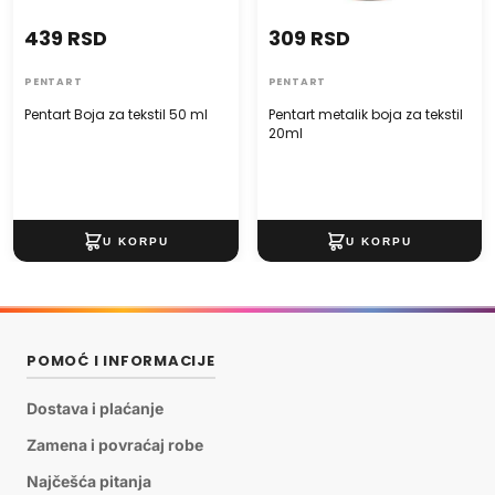
439 RSD
309 RSD
PENTART
PENTART
Pentart Boja za tekstil 50 ml
Pentart metalik boja za tekstil
20ml
POMOĆ I INFORMACIJE
Dostava i plaćanje
Zamena i povraćaj robe
Najčešća pitanja