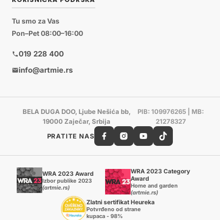
Tu smo za Vas
Pon–Pet 08:00–16:00
019 228 400
info@artmie.rs
BELA DUGA DOO, Ljube Nešića bb,
PIB: 109976265 | MB:
19000 Zaječar, Srbija
21278327
PRATITE NAS
WRA 2023 Category
WRA 2023 Award
Award
Izbor publike 2023
Home and garden
(artmie.rs)
(artmie.rs)
Zlatni sertifikat Heureka
Potvrđeno od strane
kupaca - 98%