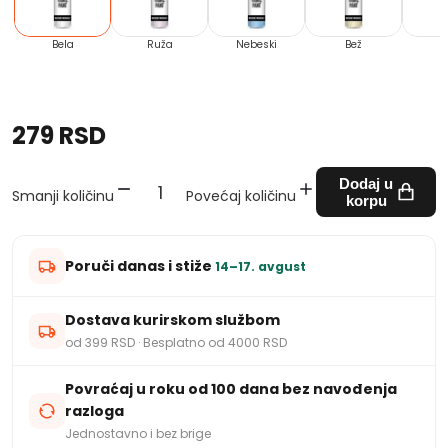
Bela
Ruža
Nebeski
Bež
Ž
279 RSD
Dodaj u
Smanji količinu
Povećaj količinu
korpu
Poruči danas i stiže
14–17. avgust
Dostava kurirskom službom
od 399 RSD · Besplatno od 4000 RSD
Povraćaj u roku od 100 dana bez navođenja
razloga
Jednostavno i bez brige