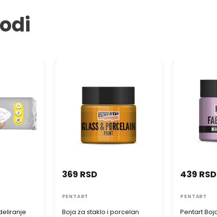
vodi
liranje
Boja za staklo i porcelan
Pentart Boja 
PENTART - 30 ml
369 RSD
439 RSD
PENTART
PENTART
eliranje
Boja za staklo i porcelan
Pentart Boja