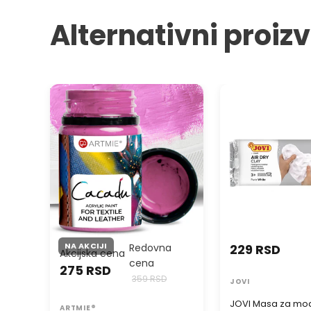
Alternativni proiz
Boje za tekstil i kožu ARTMIE
JOVI Masa za mode
CACADU 50 ml
samusušeća bela
NA AKCIJI
Redovna
229 RSD
Akcijska cena
cena
275 RSD
359 RSD
JOVI
JOVI Masa za mod
ARTMIE®