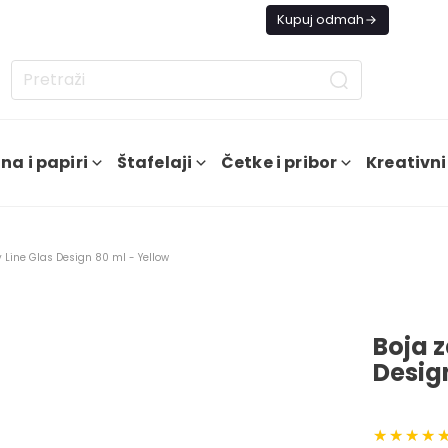
s besplatna dostava od 4000 RSD
Kupuj odmah
na i papiri
Štafelaji
Četke i pribor
Kreativni
y Line Glas Design 80 ml - Yellow
Boja z
Desig