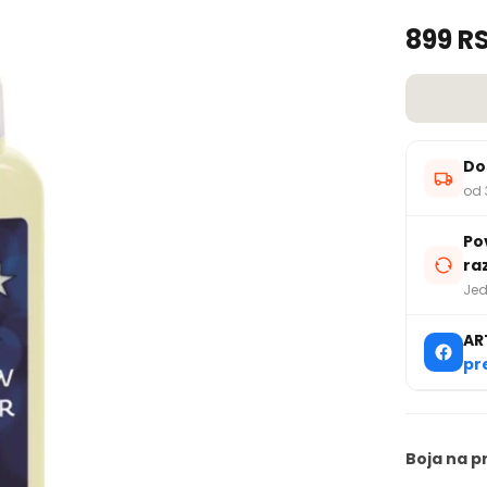
899 R
Do
od 
Po
ra
Jed
AR
pr
Boja na p