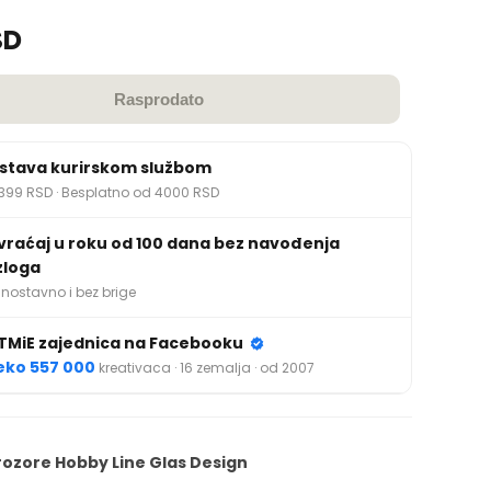
SD
Rasprodato
stava kurirskom službom
399 RSD · Besplatno od 4000 RSD
vraćaj u roku od 100 dana bez navođenja
zloga
nostavno i bez brige
TMiE zajednica na Facebooku
eko 557 000
kreativaca · 16 zemalja · od 2007
rozore Hobby Line Glas Design