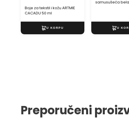
samusušeća bel
Boje za tekstil i kožu ARTMIE
CACADU 50 ml
Preporučeni proiz