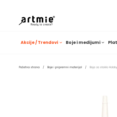
Dana
Akcije / Trendovi
Boje i medijumi
Plat
Početna strana
Boje i pripremni materijal
Boja za staklo Hobb