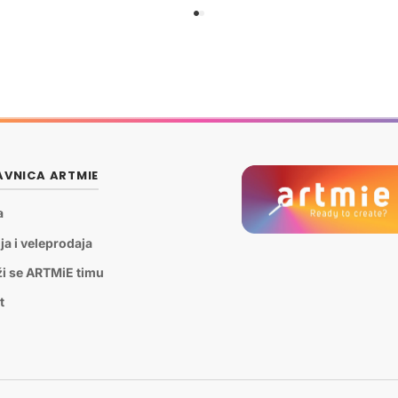
VNICA ARTMIE
a
ja i veleprodaja
ži se ARTMiE timu
t