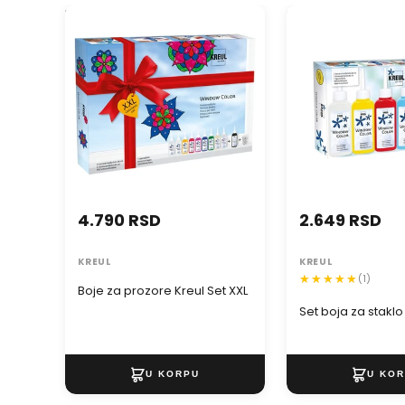
Boje za prozore Kreul Set XXL
Set boja za staklo 
4.790 RSD
2.649 RSD
KREUL
KREUL
(1)
Boje za prozore Kreul Set XXL
Set boja za staklo