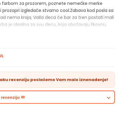
m farbom za prozorem, poznete nemečke merke
ši prozopri izgledaće stvarno cool.Zabava kod posla sa
ad nema kraja, Vaša deca će bar za tren postati mali
arba je idealna za svu decu, koja obožavaju likovnu
koristite ogledalo, staklo ili plastične predmete.
farbe: 80 ml.
be: žuta.
UL
zvedeno na bazi vode
vaku recenziju poslaćemo Vam malo iznenađenje!
dno za decu od 6 god.
 je potrebo isprobati na posebnu površinu
 recenziju ✉
 sadrži svetleće pigmente koji svetle u tami - glow in
dark