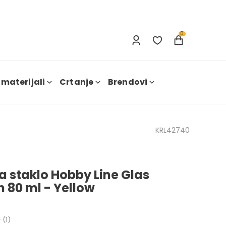
Prijavi se
Nova registracija
0
 materijali
Crtanje
Brendovi
KRL42740
a staklo Hobby Line Glas
n 80 ml - Yellow
(1)