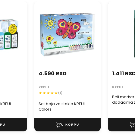
KREUL
Set boja za staklo KREUL Colors
Beli marker 
dodacima za
set 6 kom.
4.590 RSD
1.411 RS
KREUL
KREUL
(1)
Beli marke
dodacima z
 KREUL
Set boja za staklo KREUL
set 6 kom.
Colors