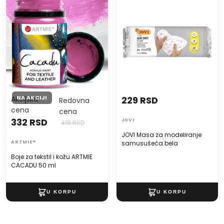
CACADU 50 ml
samusušeća bela
NA AKCIJI
Akcijska
229 RSD
Redovna
cena
cena
332 RSD
JOVI
418 RSD
JOVI Masa za modeliranje
ARTMIE®
samusušeća bela
Boje za tekstil i kožu ARTMIE
CACADU 50 ml