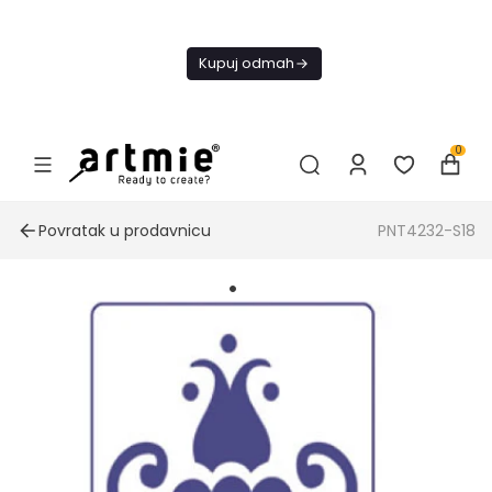
Danas
besplatna
Kupuj odmah
dostava od
4000 RSD
0
Povratak u prodavnicu
PNT4232-S18