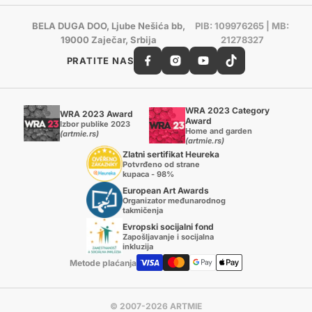
BELA DUGA DOO, Ljube Nešića bb,
PIB: 109976265 | MB:
19000 Zaječar, Srbija
21278327
PRATITE NAS
WRA 2023 Category
WRA 2023 Award
Award
Izbor publike 2023
Home and garden
(artmie.rs)
(artmie.rs)
Zlatni sertifikat Heureka
Potvrđeno od strane
kupaca - 98%
European Art Awards
Organizator međunarodnog
takmičenja
Evropski socijalni fond
Zapošljavanje i socijalna
inkluzija
Metode plaćanja
© 2007-2026 ARTMIE