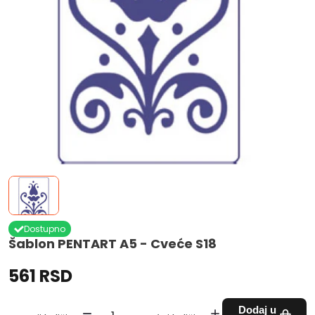
Dostupno
Šablon PENTART A5 - Cveće S18
561 RSD
Dodaj u