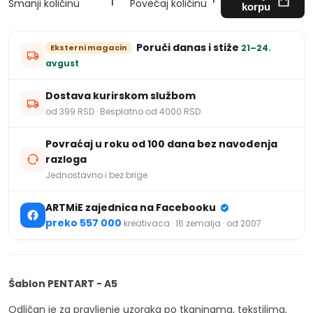
Smanji količinu
Povećaj količinu
korpu
Poruči danas i stiže
Eksterni magacin
21–24.
avgust
Dostava kurirskom službom
od 399 RSD · Besplatno od 4000 RSD
Povraćaj u roku od 100 dana bez navođenja
razloga
Jednostavno i bez brige
ARTMiE zajednica na Facebooku
preko 557 000
kreativaca · 16 zemalja · od 2007
Šablon PENTART - A5
Odličan je za pravljenje uzoraka po tkaninama, tekstilima,