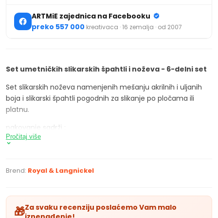
ARTMiE zajednica na Facebooku
preko 557 000
kreativaca · 16 zemalja · od 2007
Set umetničkih slikarskih špahtli i noževa - 6-delni set
Set slikarskih noževa namenjenih mešanju akrilnih i uljanih
boja i slikarski špahtli pogodnih za slikanje po pločama ili
platnu.
pakovanje sadrži :
Pročitaj više
- 2 x slikarski nož
- 1 x paletni nož
Brend:
Royal & Langnickel
- 3 x slikarska špahtla
Za svaku recenziju poslaćemo Vam malo
🎁
iznenađenje!