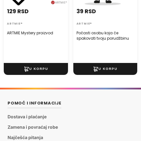
129 RSD
39 RSD
ARTMIE®
ARTMIE®
ARTMIE Mystery proizvod
Počasti osobu koja će
spakovati tvoju porudžbinu
POMOĆ I INFORMACIJE
Dostava i plaćanje
Zamena i povraćaj robe
Najčešća pitanja