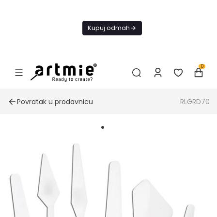
Danas
besplatna
Kupuj odmah
dostava od
4000 RSD
0
Povratak u prodavnicu
RLGRD70