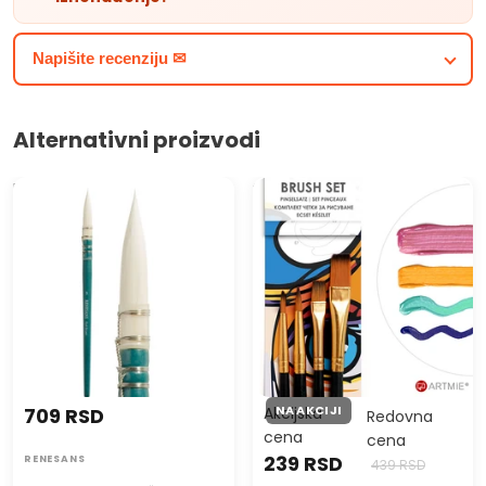
Napišite recenziju ✉
Alternativni proizvodi
Renesans okrugla četkica za
Set sintetičkih četkica
akvarel boje
ARTMIE 4 komada
NA AKCIJI
709 RSD
Akcijska
Redovna
cena
cena
239 RSD
RENESANS
439 RSD