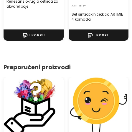
Renesans okrugla četkica za
akvarel boje
ARTMIE®
Set sintetičkih četkica ARTMIE
4 komada
Preporučeni proizvodi
ARTMIE Mystery proizvod
Počasti osobu koja će
spakovati tvoju porudžbinu