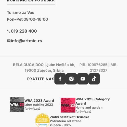
KORISNIČKA PODRŠKA
Tu smo za Vas
Pon–Pet 08:00–16:00
019 228 400
info@artmie.rs
BELA DUGA DOO, Ljube Nešića bb,
PIB: 109976265 | MB:
19000 Zaječar, Srbija
21278327
PRATITE NAS
WRA 2023 Category
WRA 2023 Award
Award
Izbor publike 2023
Home and garden
(artmie.rs)
(artmie.rs)
Zlatni sertifikat Heureka
Potvrđeno od strane
kupaca - 98%