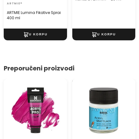
ARTMIE®
ARTMIE Lumina Fikative Sprai
400 ml
Preporučeni proizvodi
Akrilna boja ACRIL PRO ART
Mat akrilni lak na bazi vode
Kompozit 75 ml
Hobby Line