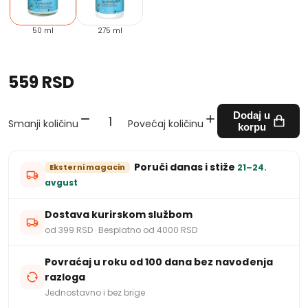
50 ml
275 ml
559 RSD
Dodaj u
Smanji količinu
Povećaj količinu
korpu
Poruči danas i stiže
Eksterni magacin
21–24.
avgust
Dostava kurirskom službom
od 399 RSD · Besplatno od 4000 RSD
Povraćaj u roku od 100 dana bez navođenja
razloga
Jednostavno i bez brige