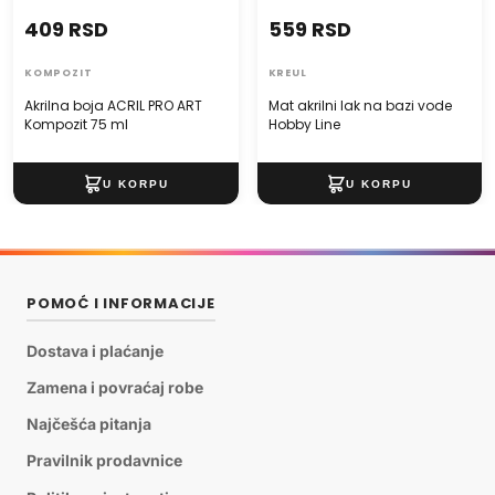
409 RSD
559 RSD
KOMPOZIT
KREUL
Akrilna boja ACRIL PRO ART
Mat akrilni lak na bazi vode
Kompozit 75 ml
Hobby Line
POMOĆ I INFORMACIJE
Dostava i plaćanje
Zamena i povraćaj robe
Najčešća pitanja
Pravilnik prodavnice