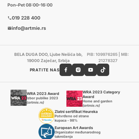
Pon–Pet 08:00–16:00
019 228 400
info@artmie.rs
BELA DUGA DOO, Ljube Nešića bb,
PIB: 109976265 | MB:
19000 Zaječar, Srbija
21278327
PRATITE NAS
WRA 2023 Category
WRA 2023 Award
Award
Izbor publike 2023
Home and garden
(artmie.rs)
(artmie.rs)
Zlatni sertifikat Heureka
Potvrđeno od strane
kupaca - 98%
European Art Awards
Organizator međunarodnog
takmičenja