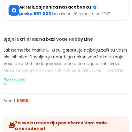
ARTMiE zajednica na Facebooku
preko 557 000
kreativaca · 16 zemalja · od 2007
Sjajni akrilni lak
na bazi vode H
obby Line
Lak nemačke marke C. Kreul garantuje najbolju zaštitu Vaših
akrilnih slika. Dovoljno je naneti ga nakon završetka slikanja i
Vaše slike će bitii dugovečne a boje će dugo ostati sveže.
Može se naneti na skoro sve površine, uključujući i porozne
površine (na takve površine je potrebno naneti ga u dva
Pročitaj više
sloja). Suši se cca nakon 30 minuta. Može se prorediti
vodom, nakon sušenja je providan i sjajan. Dostupan u 2
veličine: 50 ml i 275 ml.
Brend:
KREUL
Za svaku recenziju poslaćemo Vam malo
🎁
iznenađenje!