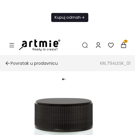
Danas
besplatna
Kupuj odmah
dostava od
4000 RSD
0
Povratak u prodavnicu
KRL794LESK_01