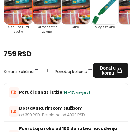
Genuine žuta
Permanentna
Crna
Follage zelena
B
svetla
zelena
759 RSD
Dodaj u
Smanji količinu
Povećaj količinu
korpu
Poruči danas i stiže
14–17. avgust
Dostava kurirskom službom
od 399 RSD · Besplatno od 4000 RSD
Povraćaj u roku od 100 dana bez navođenja