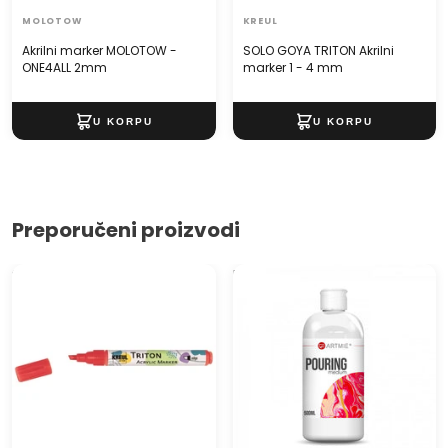
MOLOTOW
KREUL
Akrilni marker MOLOTOW -
SOLO GOYA TRITON Akrilni
ONE4ALL 2mm
marker 1 - 4 mm
Preporučeni proizvodi
SOLO GOYA TRITON Akrilni
Profesionalni tečni medij
marker 1 - 4 mm
Pouring Medium ARTMIE 500
ml