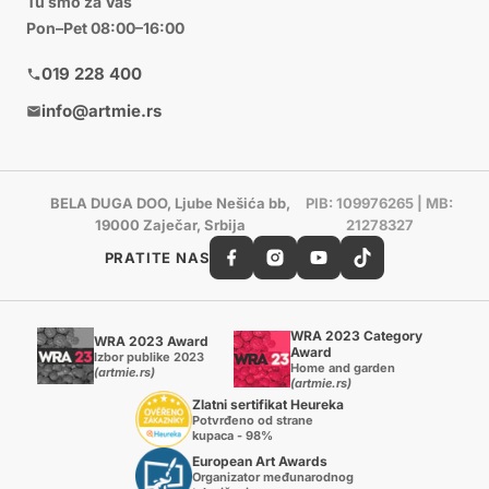
Tu smo za Vas
Pon–Pet 08:00–16:00
019 228 400
info@artmie.rs
BELA DUGA DOO, Ljube Nešića bb,
PIB: 109976265 | MB:
19000 Zaječar, Srbija
21278327
PRATITE NAS
WRA 2023 Category
WRA 2023 Award
Award
Izbor publike 2023
Home and garden
(artmie.rs)
(artmie.rs)
Zlatni sertifikat Heureka
Potvrđeno od strane
kupaca - 98%
European Art Awards
Organizator međunarodnog