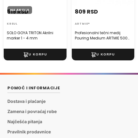
NA AKCIJI
519 RSD
809 RSD
KREUL
ARTMIE®
SOLO GOYA TRITON Akrilni
Profesionalni tečni medij
marker 1 - 4 mm
Pouring Medium ARTMIE 500
ml
POMOĆ I INFORMACIJE
Dostava i plaćanje
Zamena i povraćaj robe
Najčešća pitanja
Pravilnik prodavnice