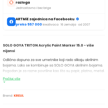
razloga
Jednostavno i bez brige
ARTMiE zajednica na Facebooku
preko 557 000
kreativaca · 16 zemalja · od 2007
SOLO GOYA TRITON Acrylic Paint Marker 15.0 - više
nijansi
Odlična dopuna za sve umetnike koji rado slikaju akrilnim
bojama. Lako se kombinuje sa SOLO GOYA akrilnim bojama.
Pogodan je za razne površine kao što su papir, platno, metal.
Ima zamenjivu patronu od 15 mm, kojom možete lako
Pročitaj više
oslikati i veće površine. Dostupan u više nijansi.
Osobine:
Brend:
KREUL
izrađen na vodenoj bazi
žive i čiste boje