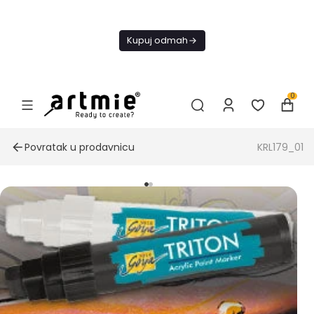
Danas
besplatna
Kupuj odmah
dostava od
4000 RSD
0
Povratak u prodavnicu
KRL179_01