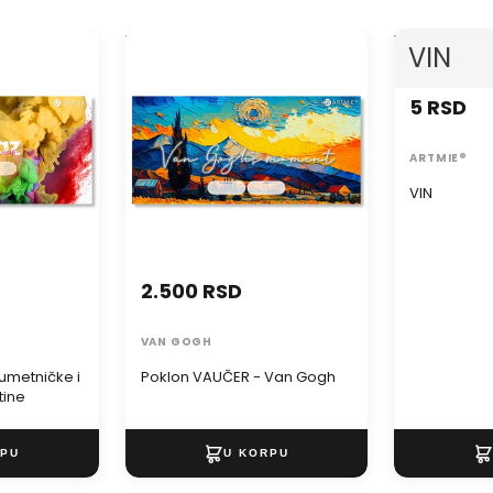
metničke i
Poklon VAUČER - Van Gogh
VIN
VIN
ine
5 RSD
ARTMIE®
VIN
2.500 RSD
VAN GOGH
umetničke i
Poklon VAUČER - Van Gogh
tine