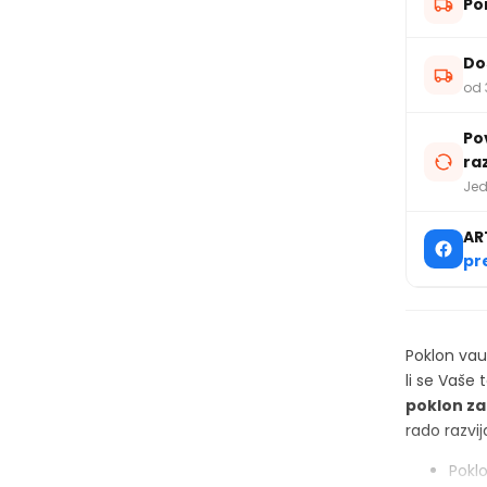
Po
Do
od 
Po
ra
Jed
AR
pr
Poklon vau
li se Vaše
poklon za
rado razvij
Pokl