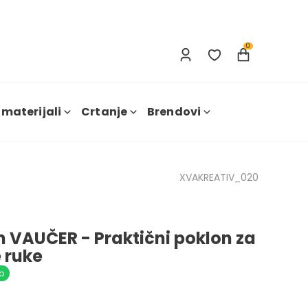
Prijavi se
Nova registracija
0
 materijali
Crtanje
Brendovi
XVAKREATIV_020
n VAUČER - Praktični poklon za
 ruke
o