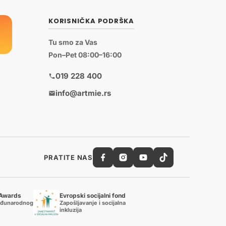
KORISNIČKA PODRŠKA
Tu smo za Vas
Pon–Pet 08:00–16:00
019 228 400
info@artmie.rs
PRATITE NAS
 Awards
Evropski socijalni fond
eđunarodnog
Zapošljavanje i socijalna
inkluzija