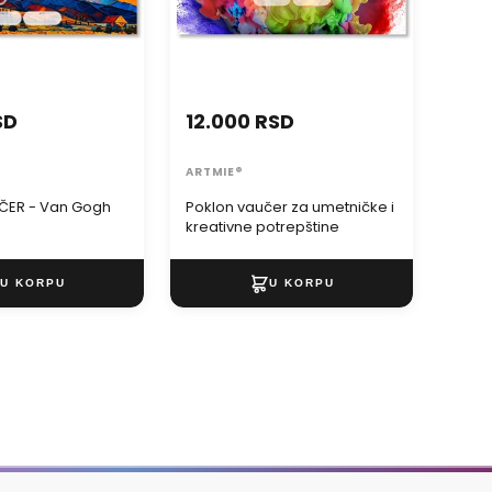
ARTM
Poklo
stakl
SD
12.000 RSD
ARTMIE®
ČER - Van Gogh
Poklon vaučer za umetničke i
kreativne potrepštine