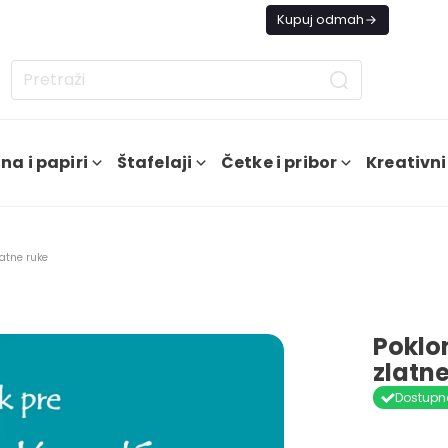
s besplatna dostava od 4000 RSD
Kupuj odmah
na i papiri
Štafelaji
Četke i pribor
Kreativni
latne ruke
Poklo
zlatne
Dostupn