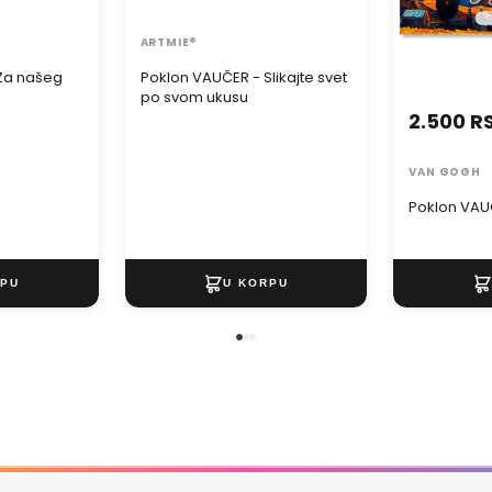
ARTMIE®
Za našeg
Poklon VAUČER - Slikajte svet
po svom ukusu
2.500 R
VAN GOGH
Poklon VAU