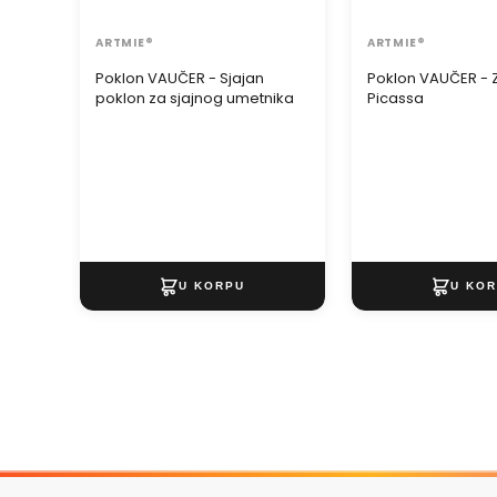
ARTMIE®
ARTMIE®
Poklon VAUČER - Sjajan
Poklon VAUČER - 
poklon za sjajnog umetnika
Picassa