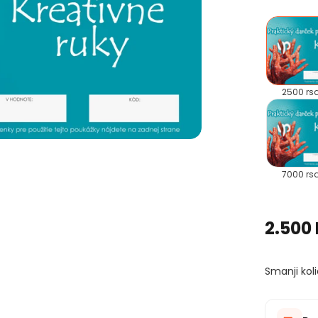
2500 rs
7000 rs
2.500
Smanji koli