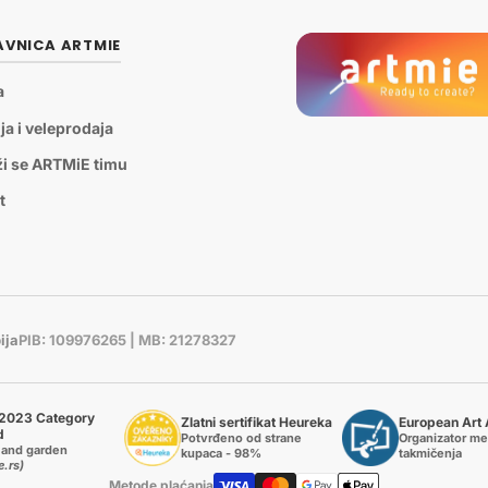
VNICA ARTMIE
a
ja i veleprodaja
ži se ARTMiE timu
t
ija
PIB: 109976265 | MB: 21278327
2023 Category
Zlatni sertifikat Heureka
European Art
d
Potvrđeno od strane
Organizator m
and garden
kupaca - 98%
takmičenja
e.rs)
Metode plaćanja