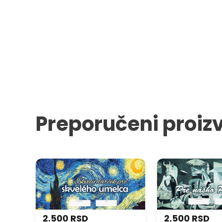
Preporučeni proiz
Poklon VAUČER - Sjajan poklon
Poklon VAUČER - Z
za sjajnog umetnika
Picassa
2.500 RSD
2.500 RSD