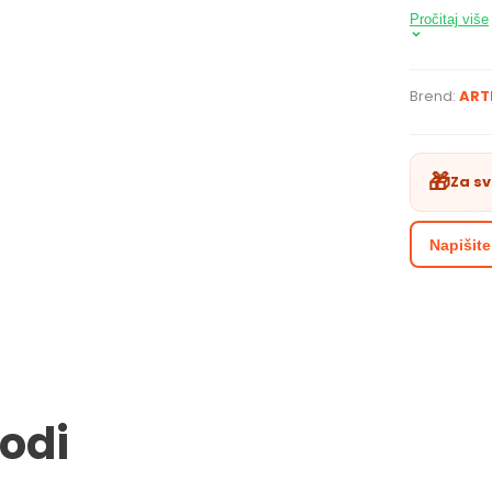
jedn
Pročitaj više
Artmi
Pokl
upla
Brend:
ART
Važn
Pokl
Pokl
🎁
Za s
Napišite
vodi