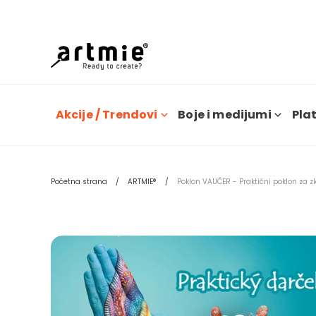
Dana
Akcije / Trendovi
Boje i medijumi
Plat
Početna strana
ARTMIE®
Poklon VAUČER - Praktični poklon za z