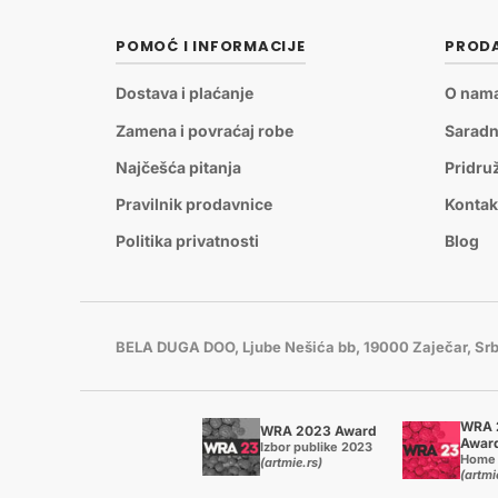
POMOĆ I INFORMACIJE
PRODA
Dostava i plaćanje
O nam
Zamena i povraćaj robe
Saradn
Najčešća pitanja
Pridru
Pravilnik prodavnice
Kontak
Politika privatnosti
Blog
BELA DUGA DOO, Ljube Nešića bb, 19000 Zaječar, Srb
WRA 
WRA 2023 Award
Awar
Izbor publike 2023
Home 
(artmie.rs)
(artmi