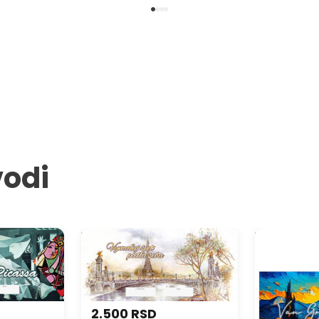
vodi
a našeg
Poklon VAUČER - Slikajte svet
Poklon VAUČ
po svom ukusu
2.500 RSD