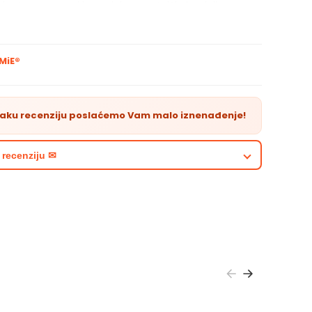
okratno samo pri kupovini u umetničkoj radnji
e.rs
on vaučer će vam stići na email nakon primanja
te na naš račun
MiE®
ost vaučera je jedna godina od njegove kupovine
on vaučer važi za ceo asortiman
on vaučere šaljemo samo tokom radnih dana
vaku recenziju poslaćemo Vam malo iznenađenje!
 recenziju ✉