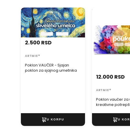
Poklon VAUČER - Sjajan poklon
Poklon vaučer za u
za sjajnog umetnika
kreativne potrepšt
2.500 RSD
ARTMIE®
Poklon VAUČER - Sjajan
poklon za sjajnog umetnika
12.000 RSD
ARTMIE®
Poklon vaučer za 
kreativne potrepš