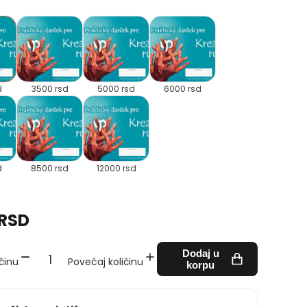
d
3500 rsd
5000 rsd
6000 rsd
d
8500 rsd
12000 rsd
 RSD
Dodaj u
činu
Povećaj količinu
korpu