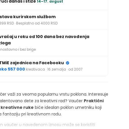
ruči danas i stiže
14–17. avgust
stava kurirskom službom
399 RSD · Besplatno od 4000 RSD
vraćaj u roku od 100 dana bez navođenja
zloga
nostavno i bez brige
TMiE zajednica na Facebooku
eko 557 000
kreativaca · 16 zemalja · od 2007
čer važi za veoma popularnu vrstu poklona. Interesuje
 talentovano dete za kreativni rad? Vaučer
Praktični
 kreativne ruke
biće idealan poklon umetniku koji
a fantaziju pri kreativnom radu.
on vaučer u navedenom iznosu može se koristiti